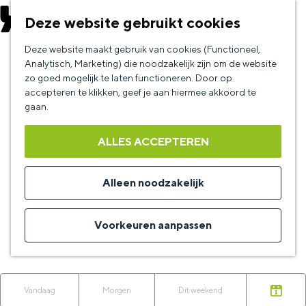
EVENEMENT AANMELDEN
Deze website gebruikt cookies
G
Deze website maakt gebruik van cookies (Functioneel,
Kultuuragenda
a
Analytisch, Marketing) die noodzakelijk zijn om de website
zo goed mogelijk te laten functioneren. Door op
n
accepteren te klikken, geef je aan hiermee akkoord te
a
gaan.
De KultuurAgenda is dé culturele agenda van de
a
provincie Groningen.
ALLES ACCEPTEREN
r
Een concert, voorstelling, workshop,
d
netwerkbijeenkomst of tentoonstelling, van
Alleen noodzakelijk
amateurkunst tot professionele aanbieders, elke
e
culturele activiteit kan worden toegevoegd.
h
Voorkeuren aanpassen
o
Meld jouw activiteit direct
hier
aan!
m
W
e
W
S
Vandaag
Morgen
Dit weekend
K
p
a
o