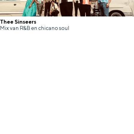
l
h
-
o
Thee Sinseers
A
Mix van R&B en chicano soul
f
T
n
h
n
e
e
S
i
n
s
e
e
r
s