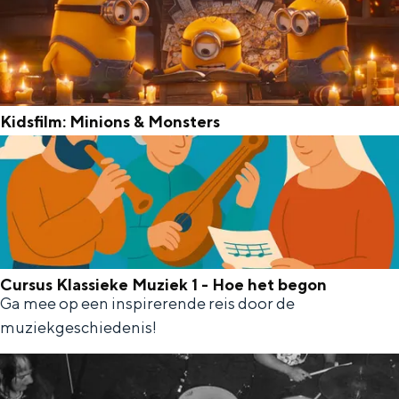
s
i
k
a
x
Y
V
o
a
u
Kidsfilm: Minions & Monsters
h
K
d
i
a
d
t
s
&
f
T
i
Cursus Klassieke Muziek 1 - Hoe het begon
o
Ga mee op een inspirerende reis door de
C
l
r
muziekgeschiedenis!
u
m
d
r
:
G
s
M