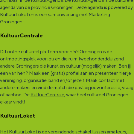
zichtbaar in de KultuurAgenda. De KultuurAgenda is dé culturele
agenda van de provincie Groningen. Deze agenda is powered by
o
i
i
i
i
i
g
i
i
i
i
g
v
KultuurLoket en is een samenwerking met Marketing
r
n
n
n
n
n
i
n
n
n
n
i
o
Groningen.
i
a
a
a
a
a
n
a
a
a
a
n
l
KultuurCentrale
g
a
a
g
e
e
Dit online cultureel platform voor héél Groningen is de
p
n
ontmoetingsplek voor jou en die ruim tweehonderdduizend
a
andere Groningers die kunst en cultuur (mogelijk) maken. Ben jij
d
een van hen? Maak een (gratis) profiel aan en presenteer hier je
g
e
vereniging, organisatie, band en/of jezelf. Maak contact met
i
p
andere makers en vind de match die past bij jouw interesse, vraag
n
of aanbod. De
KultuurCentrale
, waar heel cultureel Groningen
a
elkaar vindt!
a
g
i
KultuurLoket
n
Het
KultuurLoket
is de verbindende schakel tussen amateurs,
a