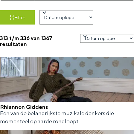
a
i
a
n
r
t
e
Filter
g
n
t
z
s
e
e
e
o
d
e
e
313 t/m 336 van 1367
S
resultaten
a
e
r
r
o
t
o
r
k
u
p
t
j
m
:
e
e
e
r
o
Rhiannon Giddens
Een van de belangrijkste muzikale denkers die
R
p
momenteel op aarde rondloopt
h
:
i