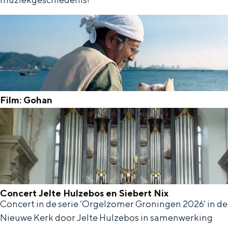
u
r
r
e
s
a
u
t
s
i
K
e
Film: Gohan
l
v
F
a
e
i
s
w
l
s
o
m
i
r
:
e
k
G
Concert Jelte Hulzebos en Siebert Nix
k
s
Concert in de serie ‘Orgelzomer Groningen 2026’ in de
C
o
e
Nieuwe Kerk door Jelte Hulzebos in samenwerking
h
o
h