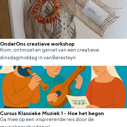
a
n
n
o
OnderOns creatieve workshop
n
Kom, ontmoet en geniet van een creatieve
O
G
dinsdagmiddag in vanBeresteyn
n
i
d
d
e
d
r
e
O
n
n
s
Cursus Klassieke Muziek 1 - Hoe het begon
s
Ga mee op een inspirerende reis door de
C
c
muziekgeschiedenis!