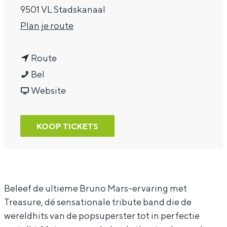
9501 VL Stadskanaal
a
n
Plan je route
g
a
e
n
a
Route
T
a
r
Bel
r
a
v
T
Website
e
r
a
r
a
T
n
e
KOOP TICKETS
s
r
T
a
u
e
r
s
r
a
e
u
e
s
a
r
Beleef de ultieme Bruno Mars-ervaring met
Treasure, dé sensationale tribute band die de
u
s
e
wereldhits van de popsuperster tot in perfectie
r
u