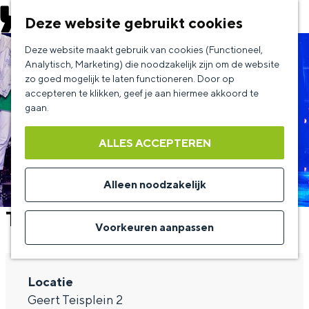
EVENEMENT AANMELDEN
Deze website gebruikt cookies
G
Deze website maakt gebruik van cookies (Functioneel,
a
Analytisch, Marketing) die noodzakelijk zijn om de website
zo goed mogelijk te laten functioneren. Door op
n
accepteren te klikken, geef je aan hiermee akkoord te
a
gaan.
a
ALLES ACCEPTEREN
r
d
Alleen noodzakelijk
e
Treasure
h
Voorkeuren aanpassen
o
m
Locatie
e
Geert Teisplein 2
p