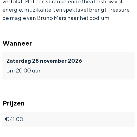
vertolkt. Met een sprankelende theatershow vol
e
r
energie, muzikaliteit en spektakel brengt Treasure
e
de magie van Bruno Mars naar het podium.
Wanneer
Zaterdag 28 november 2026
om 20.00 uur
Prijzen
€ 41,00