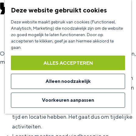
EVENEMENT AANMELDEN
Deze website gebruikt cookies
G
Deze website maakt gebruik van cookies (Functioneel,
Plaatsingsvoorwaarden
a
Analytisch, Marketing) die noodzakelijk zijn om de website
zo goed mogelijk te laten functioneren. Door op
n
accepteren te klikken, geef je aan hiermee akkoord te
a
gaan.
Om jouw evenement in de KultuurAgenda te plaatsen,
a
moet het aan de volgende voorwaarden voldoen:
ALLES ACCEPTEREN
r
d
De uitagenda is voor bewoners en bezoekers van
Alleen noodzakelijk
e
Groningen. Het evenement moet interessant zijn
h
voor (een deel van) deze groep.
Voorkeuren aanpassen
o
Elk evenement moet een start- en einddatum,
m
tijd en locatie hebben. Het gaat dus om tijdelijke
e
activiteiten.
p