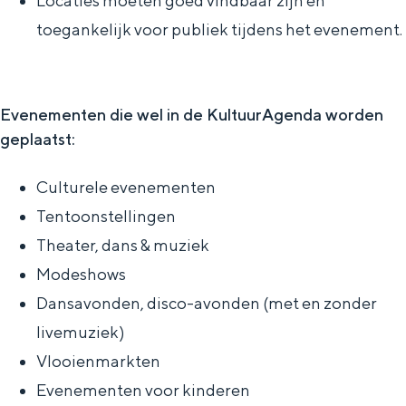
Locaties moeten goed vindbaar zijn en
a
toegankelijk voor publiek tijdens het evenement.
g
e
Evenementen die wel in de KultuurAgenda worden
geplaatst:
Culturele evenementen
Tentoonstellingen
Theater, dans & muziek
Modeshows
Dansavonden, disco-avonden (met en zonder
livemuziek)
Vlooienmarkten
Evenementen voor kinderen