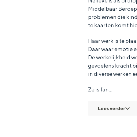
Nelleke is als ort
d
d
G
Middelbaar Beroeps
e
e
e
problemen die kind
G
G
k
te kaarten komt hier
e
e
l
Haar werk is te plaa
k
k
e
Daar waar emotie en
l
l
u
De werkelijkheid 
e
e
r
gevoelens kracht bi
in diverse werken e
u
u
d
r
r
Ze is fan…
d
d
Lees verder