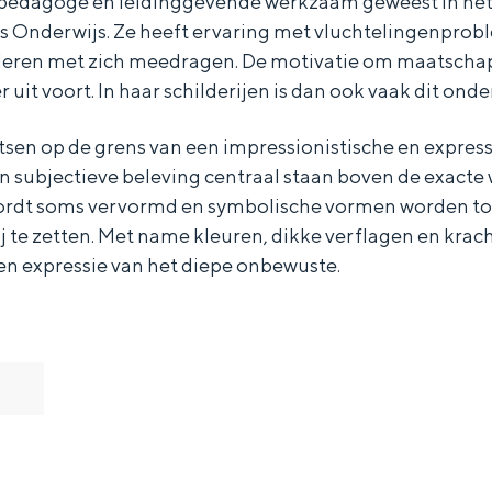
hopedagoge en leidinggevende werkzaam geweest in he
 Onderwijs. Ze heeft ervaring met vluchtelingenprob
eren met zich meedragen. De motivatie om maatschap
 uit voort. In haar schilderijen is dan ook vaak dit ond
tsen op de grens van een impressionistische en expressio
 subjectieve beleving centraal staan boven de exacte 
wordt soms vervormd en symbolische vormen worden 
j te zetten. Met name kleuren, dikke verflagen en krac
en expressie van het diepe onbewuste.