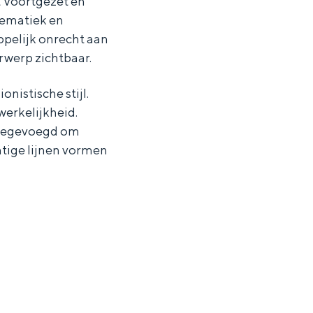
t Voortgezet en
lematiek en
pelijk onrecht aan
erwerp zichtbaar.
nistische stijl.
werkelijkheid.
toegevoegd om
htige lijnen vormen