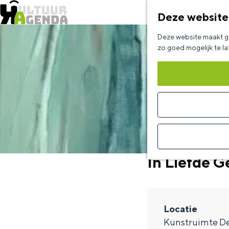
Deze website
G
Deze website maakt ge
a
zo goed mogelijk te l
n
a
a
r
d
e
In Liefde G
h
o
m
Locatie
e
Kunstruimte De
p