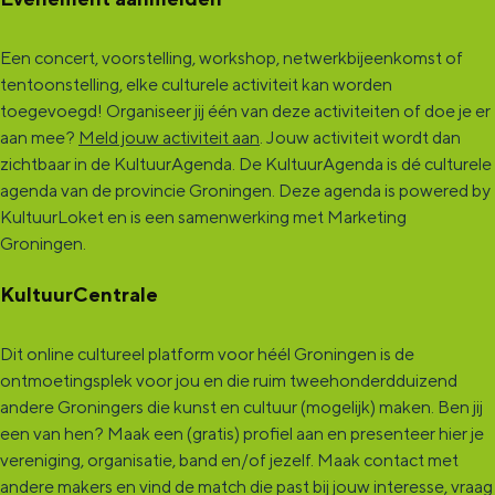
r
r
e
u
u
J
Een concert, voorstelling, workshop, netwerkbijeenkomst of
tentoonstelling, elke culturele activiteit kan worden
e
e
o
toegevoegd! Organiseer jij één van deze activiteiten of doe je er
J
J
h
aan mee?
Meld jouw activiteit aan
. Jouw activiteit wordt dan
o
o
n
zichtbaar in de KultuurAgenda. De KultuurAgenda is dé culturele
agenda van de provincie Groningen. Deze agenda is powered by
h
h
n
KultuurLoket en is een samenwerking met Marketing
n
n
y
Groningen.
n
n
C
KultuurCentrale
y
y
a
C
C
s
Dit online cultureel platform voor héél Groningen is de
a
a
h
ontmoetingsplek voor jou en die ruim tweehonderdduizend
andere Groningers die kunst en cultuur (mogelijk) maken. Ben jij
s
s
een van hen? Maak een (gratis) profiel aan en presenteer hier je
h
h
vereniging, organisatie, band en/of jezelf. Maak contact met
andere makers en vind de match die past bij jouw interesse, vraag