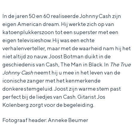
o
o
t
s
s
B
In de jaren 50 en 60 realiseerde Johnny Cash zijn
eigen American dream. Hij werkte zich op van
t
t
o
katoenplukkerszoon tot een superster met een
B
B
t
eigen televisieshow. Hij was een echte
o
o
m
verhalenverteller, maar met de waarheid nam hij het
t
t
a
niet altijd zo nauw. Joost Botman duikt in de
m
m
n
geschiedenis van Cash, The Man in Black. In
The True
Johnny Cash
neemt hij u mee in het leven van de
a
a
e
iconische zanger met het kenmerkende
n
n
n
donkere stemgeluid. Joost zijn warme stem past
e
e
J
perfect bij de liedjes van Cash. Gitarist Jos
n
n
o
Kolenberg zorgt voor de begeleiding.
J
J
s
Fotograaf header: Anneke Beumer
o
o
K
s
s
o