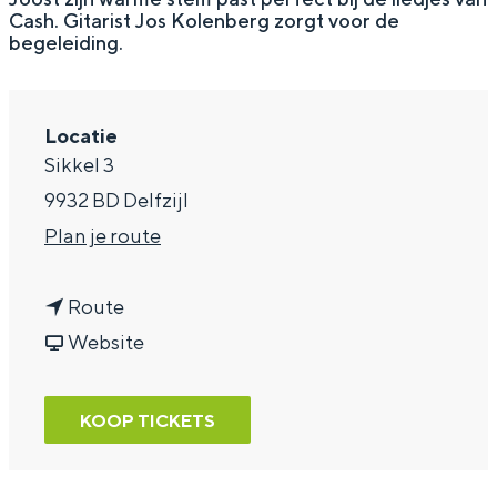
Cash. Gitarist Jos Kolenberg zorgt voor de
a
begeleiding.
g
e
Locatie
Sikkel 3
9932 BD Delfzijl
n
Plan je route
a
n
a
Route
a
v
r
Website
a
a
J
r
n
o
KOOP TICKETS
J
J
o
o
o
s