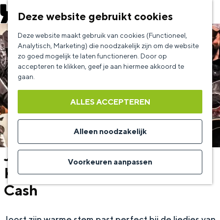
EVENEMENT AANMELDEN
Deze website gebruikt cookies
G
Deze website maakt gebruik van cookies (Functioneel,
a
Analytisch, Marketing) die noodzakelijk zijn om de website
zo goed mogelijk te laten functioneren. Door op
n
accepteren te klikken, geef je aan hiermee akkoord te
a
gaan.
a
ALLES ACCEPTEREN
r
d
Alleen noodzakelijk
e
Joost Botman en Jos
h
Voorkeuren aanpassen
Kolenberg - The True Johnny
o
Cash
m
e
p
Joost zijn warme stem past perfect bij de liedjes van