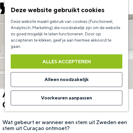
EVENEMENT AANMELDEN
Deze website gebruikt cookies
G
Deze website maakt gebruik van cookies (Functioneel,
a
Analytisch, Marketing) die noodzakelijk zijn om de website
zo goed mogelijk te laten functioneren. Door op
n
accepteren te klikken, geef je aan hiermee akkoord te
a
gaan.
a
ALLES ACCEPTEREN
r
d
Alleen noodzakelijk
e
Anne-Lie Persson en Izaline
h
Voorkeuren aanpassen
Calister
o
m
Wat gebeurt er wanneer een stem uit Zweden een
e
stem uit Curaçao ontmoet?
p