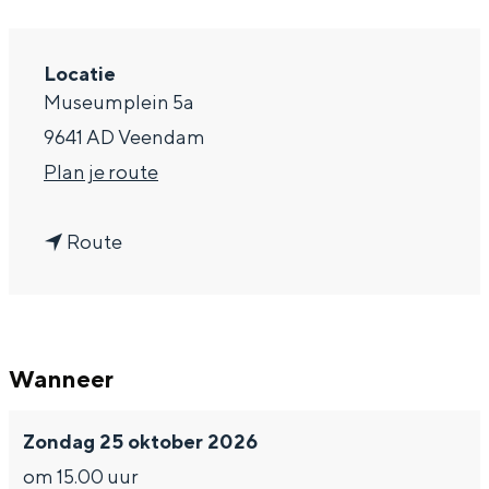
a
g
Locatie
Museumplein 5a
e
9641 AD Veendam
n
Plan je route
a
n
a
Route
a
r
a
A
r
n
Wanneer
A
n
n
e
Zondag 25 oktober 2026
n
-
om 15.00 uur
e
L