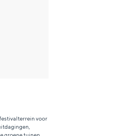
estivalterrein voor
 uitdagingen,
de groene tuinen