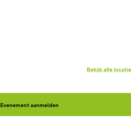
Bekijk alle locati
Evenement aanmelden
Een concert, voorstelling, workshop, netwerkbijeenkomst of tento
jouw activiteit aan
. Jouw activiteit wordt dan zichtbaar in de K