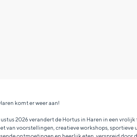
 Haren komt er weer aan!
stus 2026 verandert de Hortus in Haren in een vrolijk f
iet van voorstellingen, creatieve workshops, sportieve
ssende ontmoetingen en heerlijk eten, verspreid door 