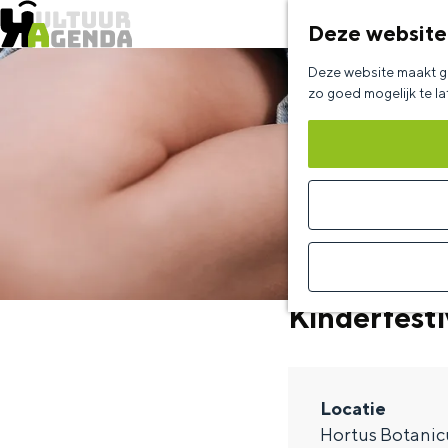
Deze website
G
Deze website maakt ge
a
zo goed mogelijk te l
n
a
a
r
d
e
Kinderfesti
h
o
m
Locatie
e
Hortus Botanic
p