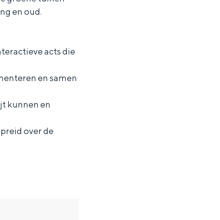
ng en oud.
nteractieve acts die
rimenteren en samen
ijt kunnen en
preid over de