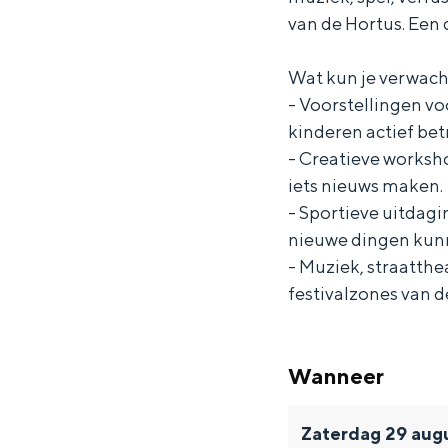
f
r
r
s
van de Hortus. Een
e
f
f
t
Wat kun je verwac
s
e
e
i
- Voorstellingen vo
t
s
s
v
kinderen actief bet
i
t
t
a
- Creatieve worksh
v
i
i
l
iets nieuws maken.
a
v
v
H
- Sportieve uitdagi
nieuwe dingen kun
l
a
a
a
- Muziek, straatth
H
l
l
r
festivalzones van d
a
H
H
e
r
a
a
n
e
r
r
Wanneer
n
e
e
Zaterdag 29 aug
n
n