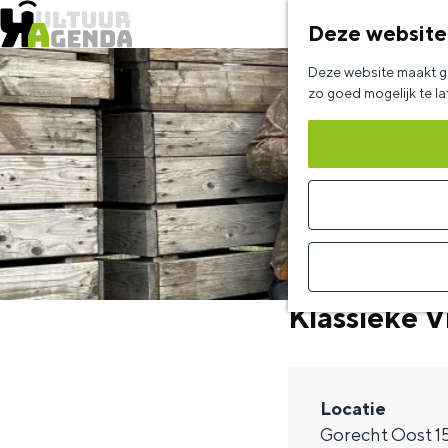
Deze website
G
Deze website maakt ge
a
zo goed mogelijk te l
n
a
a
r
d
e
Klassieke V
h
o
m
Locatie
e
Gorecht Oost 1
p