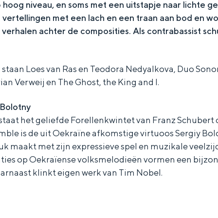
 hoog niveau, en soms met een uitstapje naar lichte g
 vertellingen met een lach en een traan aan bod en wo
erhalen achter de composities. Als contrabassist schu
taan Loes van Ras en Teodora Nedyalkova, Duo Sonore
ian Verweij en The Ghost, the King and I.
Bolotny
 staat het geliefde Forellenkwintet van Franz Schubert 
emble is de uit Oekraïne afkomstige virtuoos Sergiy Bol
uk maakt met zijn expressieve spel en muzikale veelzijd
aties op Oekraïense volksmelodieën vormen een bijzon
rnaast klinkt eigen werk van Tim Nobel.