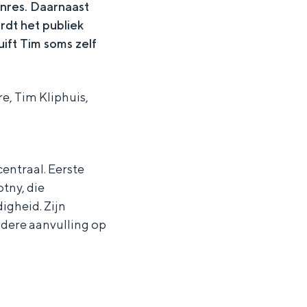
enres. Daarnaast
rdt het publiek
ift Tim soms zelf
, Tim Kliphuis,
centraal. Eerste
otny, die
igheid. Zijn
dere aanvulling op