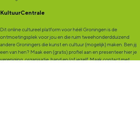
KultuurCentrale
Dit online cultureel platform voor héél Groningen is de
ontmoetingsplek voor jou en die ruim tweehonderdduizend
andere Groningers die kunst en cultuur (mogelijk) maken. Ben jij
een van hen? Maak een (gratis) profiel aan en presenteer hier je
vereniging, organisatie, band en/of jezelf. Maak contact met
andere makers en vind de match die past bij jouw interesse, vraag
of aanbod. De
KultuurCentrale
, waar heel cultureel Groningen
elkaar vindt!
KultuurLoket
Het
KultuurLoket
is de verbindende schakel tussen amateurs,
professionals en instellingen die het maken, beleven en delen
van kunst en cultuur stimuleren. Voor iedereen die muziek,
theater, dans, literatuur of beeldende kunst (mogelijk) maakt in