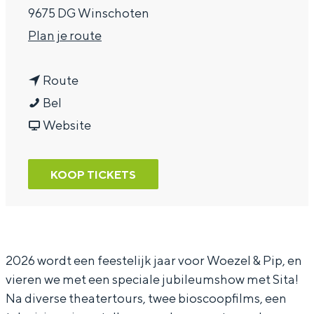
9675 DG Winschoten
a
n
Plan je route
g
a
e
n
a
Route
W
a
r
Bel
o
a
v
W
Website
e
r
a
o
z
W
n
e
KOOP TICKETS
e
o
W
z
l
e
o
e
e
z
e
l
n
e
z
e
2026 wordt een feestelijk jaar voor Woezel & Pip, en
vieren we met een speciale jubileumshow met Sita!
P
l
e
n
Na diverse theatertours, twee bioscoopfilms, een
i
e
l
P