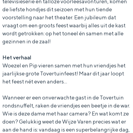
televisieserie en talloze voorleesavonturen, komen
p
n
e
i
de liefste hondjes dit seizoen met hun tiende
D
P
n
p
voorstelling naar het theater. Een jubileum dat
e
i
P
D
vraagt om een groots feest waarbij alles uit de kast
wordt getrokken: op het toneel én samen met alle
M
p
i
e
gezinnen in de zaal!
u
D
p
M
s
e
D
u
Het verhaal
i
M
e
s
Woezel en Pip vieren samen met hun vriendjes het
c
u
M
i
jaarlijkse grote Tovertuinfeest! Maar dit jaar loopt
a
s
u
c
het feest nét even anders…
l
i
s
a
Wanneer er een onverwachte gast in de Tovertuin
c
i
l
rondsnuffelt, raken de vriendjes een beetje in de war.
a
c
Wie is deze dame met haar camera? En wat komt ze
l
a
doen? Gelukkig weet de Wijze Varen precies wat er
l
aan de hand is: vandaag is een superbelangrijke dag,