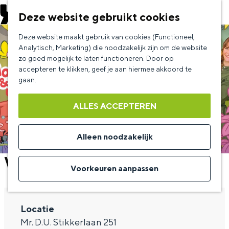
EVENEMENT AANMELDEN
Deze website gebruikt cookies
G
Deze website maakt gebruik van cookies (Functioneel,
a
Analytisch, Marketing) die noodzakelijk zijn om de website
zo goed mogelijk te laten functioneren. Door op
n
accepteren te klikken, geef je aan hiermee akkoord te
a
gaan.
a
ALLES ACCEPTEREN
r
d
Alleen noodzakelijk
e
Woezel en Pip De Musical
h
Voorkeuren aanpassen
o
m
Locatie
e
Mr. D.U. Stikkerlaan 251
p