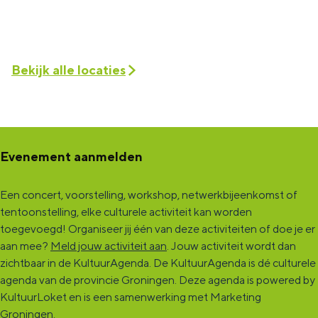
Bekijk alle locaties
Evenement aanmelden
Een concert, voorstelling, workshop, netwerkbijeenkomst of
tentoonstelling, elke culturele activiteit kan worden
toegevoegd! Organiseer jij één van deze activiteiten of doe je er
aan mee?
Meld jouw activiteit aan
. Jouw activiteit wordt dan
zichtbaar in de KultuurAgenda. De KultuurAgenda is dé culturele
agenda van de provincie Groningen. Deze agenda is powered by
KultuurLoket en is een samenwerking met Marketing
Groningen.