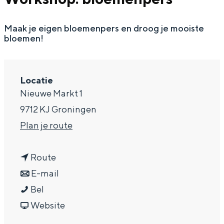
a
Maak je eigen bloemenpers en droog je mooiste
g
bloemen!
e
Locatie
Nieuwe Markt 1
9712 KJ Groningen
n
Plan je route
a
n
a
Route
a
n
r
E-mail
W
a
a
W
Bel
o
r
a
v
o
Website
r
W
r
a
r