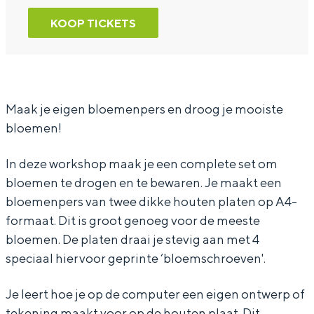
k
o
W
n
k
KOOP TICKETS
s
r
o
W
s
h
k
r
o
h
o
s
k
r
o
p
h
s
k
p
Maak je eigen bloemenpers en droog je mooiste
bloemen!
:
o
h
s
:
b
p
o
h
b
In deze workshop maak je een complete set om
l
:
p
o
l
bloemen te drogen en te bewaren. Je maakt een
o
b
:
p
o
bloemenpers van twee dikke houten platen op A4-
e
l
b
:
e
formaat. Dit is groot genoeg voor de meeste
bloemen. De platen draai je stevig aan met 4
m
o
l
b
m
speciaal hiervoor geprinte ‘bloemschroeven'.
e
e
o
l
e
n
m
e
o
n
Je leert hoe je op de computer een eigen ontwerp of
p
e
m
e
p
tekening maakt voor op de houten plaat. Dit