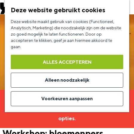
EVENEMENT AANMELDEN
Deze website gebruikt cookies
G
Deze website maakt gebruik van cookies (Functioneel,
a
Analytisch, Marketing) die noodzakelijk zijn om de website
zo goed mogelijk te laten functioneren. Door op
n
accepteren te klikken, geef je aan hiermee akkoord te
a
gaan.
a
ALLES ACCEPTEREN
r
d
Alleen noodzakelijk
e
h
Voorkeuren aanpassen
Sorry, deze activiteit is niet meer beschikbaar.
o
Bekijk het
actuele aanbod
voor de beschikbare
m
opties.
e
Workshop: bloemenpers
p