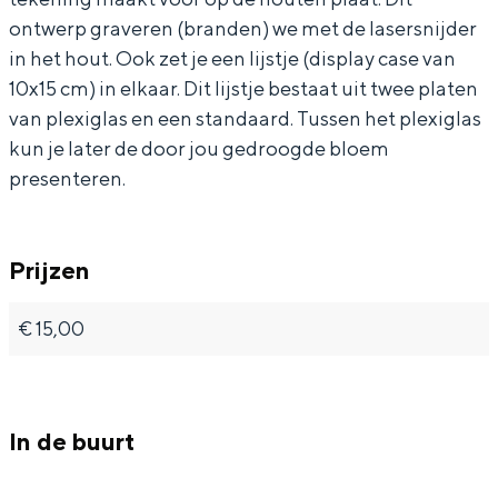
ontwerp graveren (branden) we met de lasersnijder
e
n
e
m
e
in het hout. Ook zet je een lijstje (display case van
r
p
n
e
r
10x15 cm) in elkaar. Dit lijstje bestaat uit twee platen
s
e
p
n
s
van plexiglas en een standaard. Tussen het plexiglas
r
e
p
kun je later de door jou gedroogde bloem
s
r
e
presenteren.
s
r
s
Prijzen
€ 15,00
In de buurt