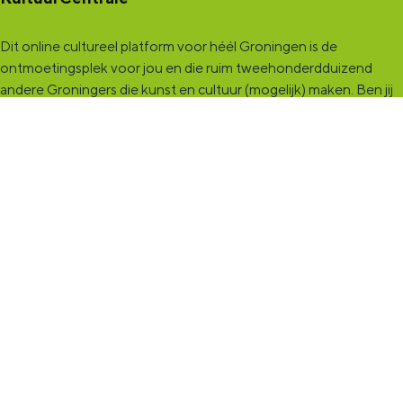
Dit online cultureel platform voor héél Groningen is de
ontmoetingsplek voor jou en die ruim tweehonderdduizend
andere Groningers die kunst en cultuur (mogelijk) maken. Ben jij
een van hen? Maak een (gratis) profiel aan en presenteer hier je
vereniging, organisatie, band en/of jezelf. Maak contact met
andere makers en vind de match die past bij jouw interesse, vraag
of aanbod. De
KultuurCentrale
, waar heel cultureel Groningen
elkaar vindt!
KultuurLoket
Het
KultuurLoket
is de verbindende schakel tussen amateurs,
professionals en instellingen die het maken, beleven en delen
van kunst en cultuur stimuleren. Voor iedereen die muziek,
theater, dans, literatuur of beeldende kunst (mogelijk) maakt in
de provincie Groningen staan we klaar met advies en
ondersteuning.