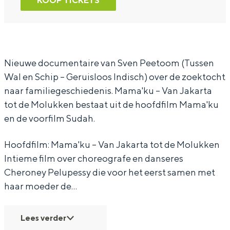
KOOP TICKETS
:
c
o
D
:
M
s
c
o
M
a
:
s
c
a
m
M
:
s
m
Nieuwe documentaire van Sven Peetoom (Tussen
Wal en Schip – Geruisloos Indisch) over de zoektocht
a
a
M
:
a
naar familiegeschiedenis. Mama'ku – Van Jakarta
'
m
a
M
'
tot de Molukken bestaat uit de hoofdfilm Mama'ku
k
a
m
a
k
en de voorfilm Sudah.
u
'
a
m
u
–
k
'
a
–
Hoofdfilm: Mama'ku – Van Jakarta tot de Molukken
Intieme film over choreografe en danseres
V
u
k
'
V
Cheroney Pelupessy die voor het eerst samen met
a
–
u
k
a
haar moeder de…
n
V
–
u
n
J
a
V
–
J
Lees verder
a
n
a
V
a