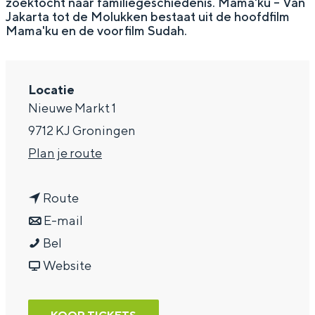
zoektocht naar familiegeschiedenis. Mama'ku – Van
Jakarta tot de Molukken bestaat uit de hoofdfilm
a
Mama'ku en de voorfilm Sudah.
g
e
Locatie
Nieuwe Markt 1
9712 KJ Groningen
n
Plan je route
a
n
a
Route
a
n
r
E-mail
D
a
a
D
Bel
o
r
a
v
o
Website
c
D
r
a
c
s
o
D
n
s