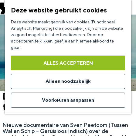
EVENEMENT AANMELDEN
Deze website gebruikt cookies
G
Deze website maakt gebruik van cookies (Functioneel,
a
Analytisch, Marketing) die noodzakelijk zijn om de website
zo goed mogelijk te laten functioneren. Door op
n
accepteren te klikken, geef je aan hiermee akkoord te
a
gaan.
a
ALLES ACCEPTEREN
r
d
Alleen noodzakelijk
e
Docs: Mama'ku – Van Jakarta
h
Voorkeuren aanpassen
tot de Molukken
o
m
Nieuwe documentaire van Sven Peetoom (Tussen
e
Wal en Schip – Geruisloos Indisch) over de
p