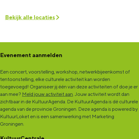
Bekijk alle locaties
Evenement aanmelden
Een concert, voorstelling, workshop, netwerkbijeenkomst of
tentoonstelling, elke culturele activiteit kan worden
toegevoegd! Organiseer jij één van deze activiteiten of doe je er
aan mee?
Meld jouw activiteit aan
. Jouw activiteit wordt dan
zichtbaar in de KultuurAgenda. De KultuurAgenda is dé culturele
agenda van de provincie Groningen. Deze agenda is powered by
KultuurLoket en is een samenwerking met Marketing
Groningen.
KultuurCentrale