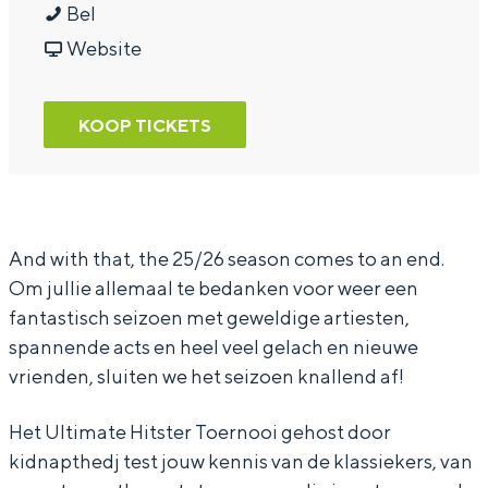
1
a
r
Bel
U
a
v
1
Website
P
r
a
U
:
1
n
P
KOOP TICKETS
H
U
1
:
i
P
U
H
t
:
P
i
s
H
:
t
And with that, the 25/26 season comes to an end.
Om jullie allemaal te bedanken voor weer een
t
i
H
s
fantastisch seizoen met geweldige artiesten,
e
t
i
t
spannende acts en heel veel gelach en nieuwe
r
s
t
e
vrienden, sluiten we het seizoen knallend af!
T
t
s
r
o
e
t
T
Het Ultimate Hitster Toernooi gehost door
kidnapthedj test jouw kennis van de klassiekers, van
e
r
e
o