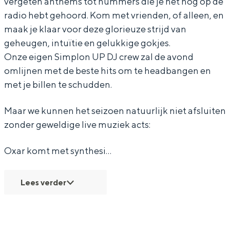
vergeten anthems tot nummers die je net nog op de
r
T
r
e
radio hebt gehoord. Kom met vrienden, of alleen, en
n
o
T
r
maak je klaar voor deze glorieuze strijd van
o
e
o
n
geheugen, intuïtie en gelukkige gokjes.
o
r
e
o
Onze eigen Simplon UP DJ crew zal de avond
omlijnen met de beste hits om te headbangen en
i
n
r
o
met je billen te schudden.
,
o
n
i
T
o
o
,
Maar we kunnen het seizoen natuurlijk niet afsluiten
a
i
o
T
zonder geweldige live muziek acts:
y
,
i
a
Oxar komt met synthesi…
s
T
,
y
m
a
T
s
Lees verder
e
y
a
m
t
s
y
e
l
m
s
t