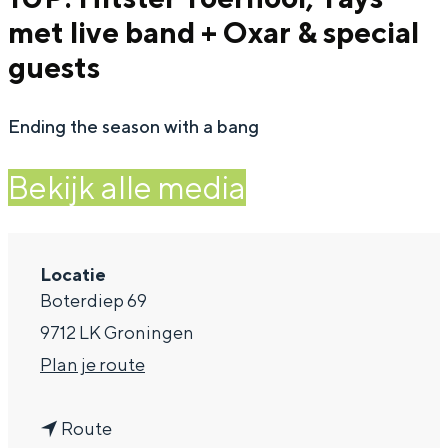
met live band + Oxar & special
a
guests
g
e
Ending the season with a bang
Bekijk alle media
Locatie
Boterdiep 69
9712 LK Groningen
n
Plan je route
a
n
a
Route