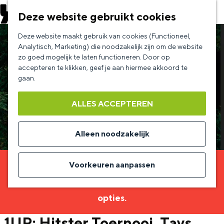
EVENEMENT AANMELDEN
Deze website gebruikt cookies
G
Deze website maakt gebruik van cookies (Functioneel,
a
Analytisch, Marketing) die noodzakelijk zijn om de website
zo goed mogelijk te laten functioneren. Door op
n
accepteren te klikken, geef je aan hiermee akkoord te
a
gaan.
a
ALLES ACCEPTEREN
r
d
Alleen noodzakelijk
e
h
Voorkeuren aanpassen
Sorry, deze activiteit is niet meer beschikbaar.
o
Bekijk het
actuele aanbod
voor de beschikbare
m
opties.
e
1UP: Hitster Toernooi, Tays
p