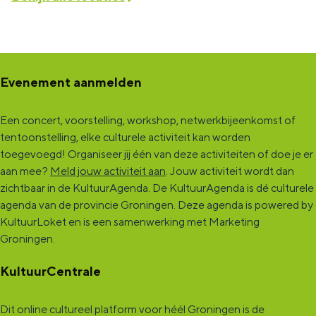
p
r
a
s
e
&
r
p
c
s
&
e
i
p
s
c
Evenement aanmelden
a
e
p
i
Een concert, voorstelling, workshop, netwerkbijeenkomst of
l
c
e
a
tentoonstelling, elke culturele activiteit kan worden
g
i
c
l
toegevoegd! Organiseer jij één van deze activiteiten of doe je er
u
a
i
g
aan mee?
Meld jouw activiteit aan
. Jouw activiteit wordt dan
zichtbaar in de KultuurAgenda. De KultuurAgenda is dé culturele
e
l
a
u
agenda van de provincie Groningen. Deze agenda is powered by
s
g
l
e
KultuurLoket en is een samenwerking met Marketing
t
u
g
s
Groningen.
s
e
u
t
KultuurCentrale
s
e
s
t
s
Dit online cultureel platform voor héél Groningen is de