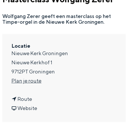
a
Wolfgang Zerer geeft een masterclass op het
g
Timpe-orgel in de Nieuwe Kerk Groningen.
e
Locatie
Nieuwe Kerk Groningen
Nieuwe Kerkhof 1
9712PT Groningen
n
Plan je route
a
n
a
Route
a
v
r
Website
a
a
M
r
n
a