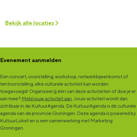
Bekijk alle locaties
Evenement aanmelden
Een concert, voorstelling, workshop, netwerkbijeenkomst of
tentoonstelling, elke culturele activiteit kan worden
toegevoegd! Organiseer jij één van deze activiteiten of doe je er
aan mee?
Meld jouw activiteit aan
. Jouw activiteit wordt dan
zichtbaar in de KultuurAgenda. De KultuurAgenda is dé culturele
agenda van de provincie Groningen. Deze agenda is powered by
KultuurLoket en is een samenwerking met Marketing
Groningen.