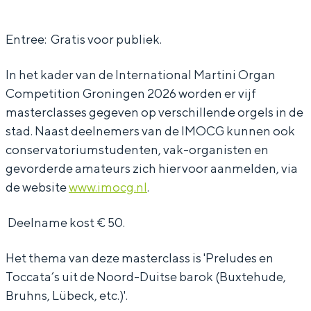
M
M
s
Entree: Gratis voor publiek.
a
a
t
s
s
e
In het kader van de International Martini Organ
t
t
r
Competition Groningen 2026 worden er vijf
e
e
c
masterclasses gegeven op verschillende orgels in de
r
r
l
stad. Naast deelnemers van de IMOCG kunnen ook
conservatoriumstudenten, vak-organisten en
c
c
a
gevorderde amateurs zich hiervoor aanmelden, via
l
l
s
de website
www.imocg.nl
.
a
a
s
s
s
W
Deelname kost € 50.
s
s
o
Het thema van deze masterclass is 'Preludes en
W
W
l
Toccata’s uit de Noord-Duitse barok (Buxtehude,
o
o
f
Bruhns, Lübeck, etc.)'.
l
l
g