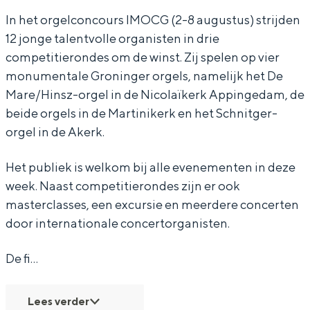
f
f
a
In het orgelconcours IMOCG (2-8 augustus) strijden
12 jonge talentvolle organisten in drie
g
g
n
competitierondes om de winst. Zij spelen op vier
a
a
g
monumentale Groninger orgels, namelijk het De
n
n
Z
Mare/Hinsz-orgel in de Nicolaïkerk Appingedam, de
g
g
e
beide orgels in de Martinikerk en het Schnitger-
Z
Z
r
orgel in de Akerk.
e
e
e
Het publiek is welkom bij alle evenementen in deze
r
r
r
week. Naast competitierondes zijn er ook
e
e
masterclasses, een excursie en meerdere concerten
r
r
door internationale concertorganisten.
De fi…
Lees verder