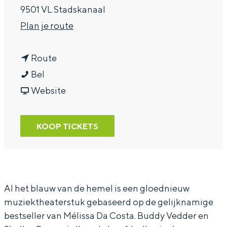
9501 VL Stadskanaal
a
n
Plan je route
g
a
e
n
a
Route
A
a
r
Bel
l
a
v
A
Website
h
r
a
l
e
A
n
h
KOOP TICKETS
t
l
A
e
B
h
l
t
l
e
h
B
a
t
e
l
Al het blauw van de hemel is een gloednieuw
muziektheaterstuk gebaseerd op de gelijknamige
u
B
t
a
bestseller van Mélissa Da Costa. Buddy Vedder en
w
l
B
u