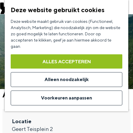
EVENEMENT AANMELDEN
Deze website gebruikt cookies
G
Deze website maakt gebruik van cookies (Functioneel,
a
Analytisch, Marketing) die noodzakelijk zijn om de website
zo goed mogelijk te laten functioneren. Door op
n
accepteren te klikken, geef je aan hiermee akkoord te
a
gaan.
a
ALLES ACCEPTEREN
r
d
Alleen noodzakelijk
e
Al het Blauw van de hemel
h
Voorkeuren aanpassen
o
m
Locatie
e
Geert Teisplein 2
p