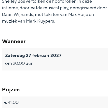
Shelley Bos vertolken de hoofdrollen in deze
v
a
l
w
intieme, doorleefde musical play, geregisseerd door
a
u
a
v
Daan Wijnands, met teksten van Max Roijé en
n
w
u
a
muziek van Mark Kuypers.
d
v
w
n
e
a
v
d
Wanneer
h
n
a
e
e
d
n
h
Zaterdag 27 februari 2027
m
e
d
e
om 20.00 uur
e
h
e
m
l
e
h
e
m
e
l
Prijzen
e
m
l
e
€ 41,00
l