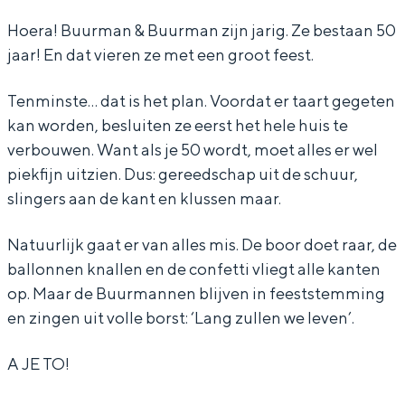
r
r
a
Hoera! Buurman & Buurman zijn jarig. Ze bestaan 50
jaar! En dat vieren ze met een groot feest.
m
m
n
a
a
&
Tenminste… dat is het plan. Voordat er taart gegeten
n
n
B
kan worden, besluiten ze eerst het hele huis te
&
&
u
verbouwen. Want als je 50 wordt, moet alles er wel
B
B
u
piekfijn uitzien. Dus: gereedschap uit de schuur,
slingers aan de kant en klussen maar.
u
u
r
u
u
m
Natuurlijk gaat er van alles mis. De boor doet raar, de
r
r
a
ballonnen knallen en de confetti vliegt alle kanten
m
m
n
op. Maar de Buurmannen blijven in feeststemming
en zingen uit volle borst: ‘Lang zullen we leven’.
a
a
b
n
n
o
A JE TO!
b
b
u
o
o
w