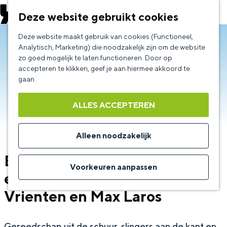
EVENEMENT AANMELDEN
Deze website gebruikt cookies
G
Deze website maakt gebruik van cookies (Functioneel,
a
Analytisch, Marketing) die noodzakelijk zijn om de website
zo goed mogelijk te laten functioneren. Door op
n
accepteren te klikken, geef je aan hiermee akkoord te
a
gaan.
a
ALLES ACCEPTEREN
r
d
Alleen noodzakelijk
e
Buurman & Buurman bouwen
h
Voorkeuren aanpassen
een feestje (4+) - Polle
o
Vrienten en Max Laros
m
e
p
Gereedschap uit de schuur, slingers aan de kant en