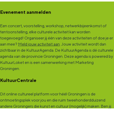
n
n
e
Evenement aanmelden
t
t
n
e
e
e
Een concert, voorstelling, workshop, netwerkbijeenkomst of
tentoonstelling, elke culturele activiteit kan worden
n
n
n
toegevoegd! Organiseer jij één van deze activiteiten of doe je er
e
e
M
aan mee?
Meld jouw activiteit aan
. Jouw activiteit wordt dan
n
n
a
zichtbaar in de KultuurAgenda. De KultuurAgenda is dé culturele
agenda van de provincie Groningen. Deze agenda is powered by
M
M
x
KultuurLoket en is een samenwerking met Marketing
a
a
L
Groningen.
x
x
a
KultuurCentrale
L
L
r
a
a
o
Dit online cultureel platform voor héél Groningen is de
r
r
s
ontmoetingsplek voor jou en die ruim tweehonderdduizend
o
o
andere Groningers die kunst en cultuur (mogelijk) maken. Ben jij
een van hen? Maak een (gratis) profiel aan en presenteer hier je
s
s