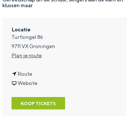
klussen maar
a
g
e
Locatie
Turfsingel 86
9711 VX Groningen
n
Plan je route
a
n
a
Route
a
v
r
Website
a
a
B
r
n
u
KOOP TICKETS
B
B
u
u
u
r
u
u
m