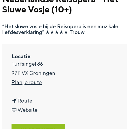
Sluwe Vosje (10+)
a
g
“Het sluwe vosje bij de Reisopera is een muzikale
e
liefdesverklaring” ★★★★★ Trouw
Locatie
Turfsingel 86
9711 VX Groningen
n
Plan je route
a
n
a
Route
a
v
r
Website
a
a
N
r
n
e