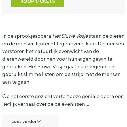
KOOP TICKETS
N
N
d
e
e
e
d
d
r
e
e
l
In de sprookjesopera
Het Sluwe Vosje
staan de dieren
en de mensen lijnrecht tegenover elkaar. De mensen
r
r
a
verstoren het natuurlijk evenwicht van de
l
l
n
dierenwereld door hen voor hun eigen gewin te
a
a
d
gebruiken. Het Sluwe Vosje gaat daar tegenin en
n
n
s
gebruikt slimme listen om de strijd met de mensen
d
d
e
aan te gaan.
s
s
R
Op het eerste gezicht vertelt deze geniale opera een
e
e
e
lieflijk verhaal over de belevenissen …
R
R
i
e
e
s
Lees verder
i
i
o