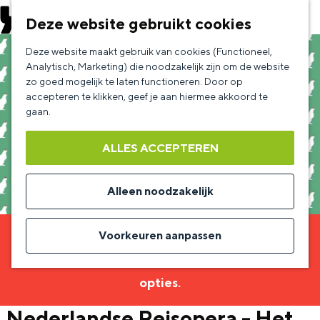
EVENEMENT AANMELDEN
Deze website gebruikt cookies
G
Deze website maakt gebruik van cookies (Functioneel,
a
Analytisch, Marketing) die noodzakelijk zijn om de website
zo goed mogelijk te laten functioneren. Door op
n
accepteren te klikken, geef je aan hiermee akkoord te
a
gaan.
a
ALLES ACCEPTEREN
r
d
Alleen noodzakelijk
e
h
Voorkeuren aanpassen
Sorry, deze activiteit is niet meer beschikbaar.
o
Bekijk het
actuele aanbod
voor de beschikbare
m
opties.
e
Nederlandse Reisopera - Het
p