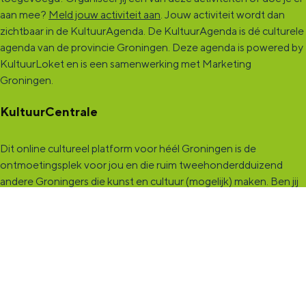
aan mee?
Meld jouw activiteit aan
. Jouw activiteit wordt dan
zichtbaar in de KultuurAgenda. De KultuurAgenda is dé culturele
agenda van de provincie Groningen. Deze agenda is powered by
KultuurLoket en is een samenwerking met Marketing
Groningen.
KultuurCentrale
Dit online cultureel platform voor héél Groningen is de
ontmoetingsplek voor jou en die ruim tweehonderdduizend
andere Groningers die kunst en cultuur (mogelijk) maken. Ben jij
een van hen? Maak een (gratis) profiel aan en presenteer hier je
vereniging, organisatie, band en/of jezelf. Maak contact met
andere makers en vind de match die past bij jouw interesse, vraag
of aanbod. De
KultuurCentrale
, waar heel cultureel Groningen
elkaar vindt!
KultuurLoket