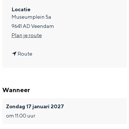
a
Locatie
Museumplein 5a
g
9641 AD Veendam
e
n
Plan je route
a
n
a
Route
a
r
a
C
r
a
Wanneer
C
f
a
é
Zondag 17 januari 2027
f
K
om 11.00 uur
é
l
K
a