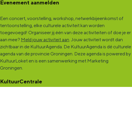
Evenement aanmelden
Een concert, voorstelling, workshop, netwerkbijeenkomst of
tentoonstelling, elke culturele activiteit kan worden
toegevoegd! Organiseer jij één van deze activiteiten of doe je er
aan mee?
Meld jouw activiteit aan
. Jouw activiteit wordt dan
zichtbaar in de KultuurAgenda. De KultuurAgenda is dé culturele
agenda van de provincie Groningen. Deze agenda is powered by
KultuurLoket en is een samenwerking met Marketing
Groningen.
KultuurCentrale
Dit online cultureel platform voor héél Groningen is de
ontmoetingsplek voor jou en die ruim tweehonderdduizend
andere Groningers die kunst en cultuur (mogelijk) maken. Ben jij
een van hen? Maak een (gratis) profiel aan en presenteer hier je
vereniging, organisatie, band en/of jezelf. Maak contact met