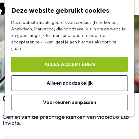
EVENEMENT AANMELDEN
Deze website gebruikt cookies
G
Deze website maakt gebruik van cookies (Functioneel,
a
Analytisch, Marketing) die noodzakelijk zijn om de website
zo goed mogelijk te laten functioneren. Door op
n
accepteren te klikken, geef je aan hiermee akkoord te
a
gaan.
a
ALLES ACCEPTEREN
r
d
Alleen noodzakelijk
e
Café Klassiek
h
Voorkeuren aanpassen
o
Geniet van de prachtige klanken van vioolduo Lux
m
Invicta.
e
p