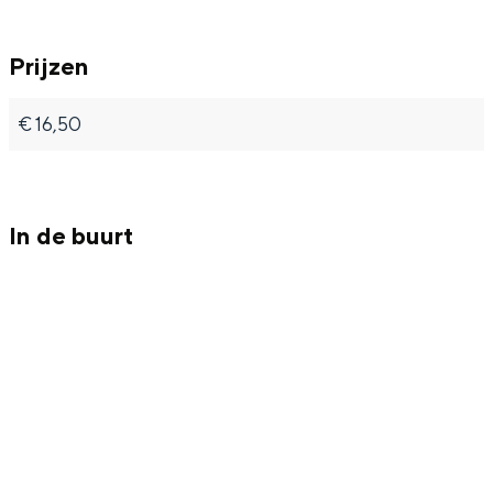
l
s
Prijzen
a
s
s
i
€ 16,50
s
e
i
k
e
In de buurt
k