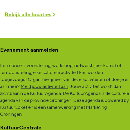
Bekijk alle locaties
Evenement aanmelden
Een concert, voorstelling, workshop, netwerkbijeenkomst of
tentoonstelling, elke culturele activiteit kan worden
toegevoegd! Organiseer jij één van deze activiteiten of doe je er
aan mee?
Meld jouw activiteit aan
. Jouw activiteit wordt dan
zichtbaar in de KultuurAgenda. De KultuurAgenda is dé culturele
agenda van de provincie Groningen. Deze agenda is powered by
KultuurLoket en is een samenwerking met Marketing
Groningen.
KultuurCentrale