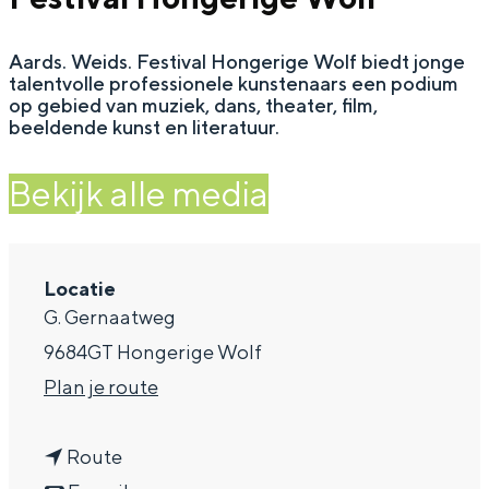
a
Aards. Weids. Festival Hongerige Wolf biedt jonge
g
talentvolle professionele kunstenaars een podium
e
op gebied van muziek, dans, theater, film,
beeldende kunst en literatuur.
Bekijk alle media
Locatie
G. Gernaatweg
9684GT Hongerige Wolf
n
Plan je route
a
n
a
Route