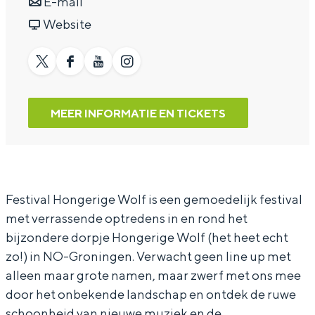
a
n
r
E-mail
a
a
v
F
Website
r
a
a
e
F
r
n
s
X
F
Y
I
e
F
F
t
F
a
o
n
s
e
e
i
MEER INFORMATIE EN TICKETS
e
c
u
s
t
s
s
v
s
e
t
t
i
t
t
a
t
b
u
a
v
i
i
l
i
o
b
g
Festival Hongerige Wolf is een gemoedelijk festival
a
v
v
H
v
o
e
r
met verrassende optredens in en rond het
l
a
a
o
a
k
F
a
bijzondere dorpje Hongerige Wolf (het heet echt
H
l
l
n
l
F
e
m
zo!) in NO-Groningen. Verwacht geen line up met
o
H
H
g
H
e
s
F
alleen maar grote namen, maar zwerf met ons mee
n
o
o
e
door het onbekende landschap en ontdek de ruwe
o
s
t
e
schoonheid van nieuwe muziek en de