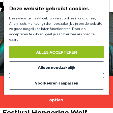
EVENEMENT AANMELDEN
Deze website gebruikt cookies
G
Deze website maakt gebruik van cookies (Functioneel,
a
Analytisch, Marketing) die noodzakelijk zijn om de website
zo goed mogelijk te laten functioneren. Door op
n
accepteren te klikken, geef je aan hiermee akkoord te
a
gaan.
a
ALLES ACCEPTEREN
r
d
Alleen noodzakelijk
e
h
Voorkeuren aanpassen
Sorry, deze activiteit is niet meer beschikbaar.
o
Bekijk het
actuele aanbod
voor de beschikbare
m
opties.
e
Festival Hongerige Wolf
p