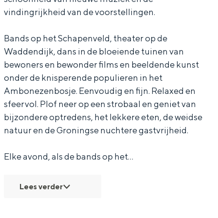
g
n
n
r
n
t
i
s
vindingrijkheid van de voorstellingen.
e
g
g
i
g
i
v
t
r
e
e
g
e
v
a
i
Bands op het Schapenveld, theater op de
i
r
r
e
r
a
l
v
Waddendijk, dans in de bloeiende tuinen van
g
i
i
W
bewoners en bewonder films en beeldende kunst
i
l
H
a
onder de knisperende populieren in het
e
g
g
o
g
H
o
l
Ambonezenbosje. Eenvoudig en fijn. Relaxed en
W
e
e
l
e
o
n
H
sfeervol. Plof neer op een strobaal en geniet van
o
W
W
f
W
n
g
o
bijzondere optredens, het lekkere eten, de weidse
l
o
o
o
g
e
n
natuur en de Groningse nuchtere gastvrijheid.
f
l
l
l
e
r
g
Elke avond, als de bands op het…
f
f
f
r
i
e
i
g
r
Lees verder
g
e
i
e
W
g