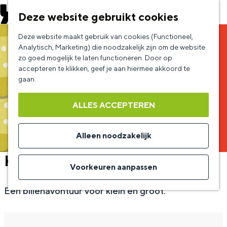
EVENEMENT AANMELDEN
Deze website gebruikt cookies
G
Deze website maakt gebruik van cookies (Functioneel,
a
Analytisch, Marketing) die noodzakelijk zijn om de website
zo goed mogelijk te laten functioneren. Door op
n
accepteren te klikken, geef je aan hiermee akkoord te
a
gaan.
a
ALLES ACCEPTEREN
r
d
Alleen noodzakelijk
e
Klein Amsterdam Producties
h
Voorkeuren aanpassen
o
Een billenavontuur voor klein en groot.
m
e
p