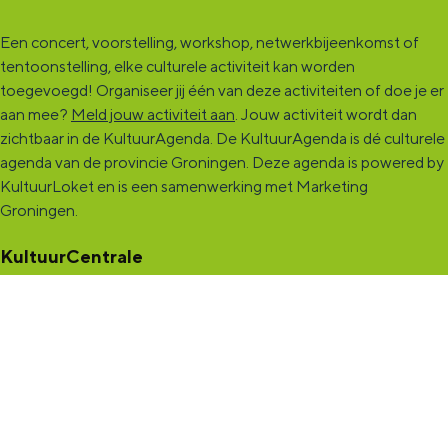
Een concert, voorstelling, workshop, netwerkbijeenkomst of
tentoonstelling, elke culturele activiteit kan worden
toegevoegd! Organiseer jij één van deze activiteiten of doe je er
aan mee?
Meld jouw activiteit aan
. Jouw activiteit wordt dan
zichtbaar in de KultuurAgenda. De KultuurAgenda is dé culturele
agenda van de provincie Groningen. Deze agenda is powered by
KultuurLoket en is een samenwerking met Marketing
Groningen.
KultuurCentrale
Dit online cultureel platform voor héél Groningen is de
ontmoetingsplek voor jou en die ruim tweehonderdduizend
andere Groningers die kunst en cultuur (mogelijk) maken. Ben jij
een van hen? Maak een (gratis) profiel aan en presenteer hier je
vereniging, organisatie, band en/of jezelf. Maak contact met
andere makers en vind de match die past bij jouw interesse, vraag