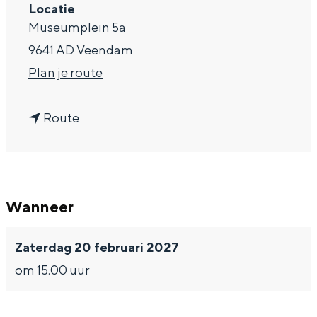
Locatie
a
Museumplein 5a
g
9641 AD Veendam
e
n
Plan je route
a
n
a
Route
a
r
a
K
r
l
Wanneer
K
e
l
i
Zaterdag 20 februari 2027
e
n
om 15.00 uur
i
A
n
m