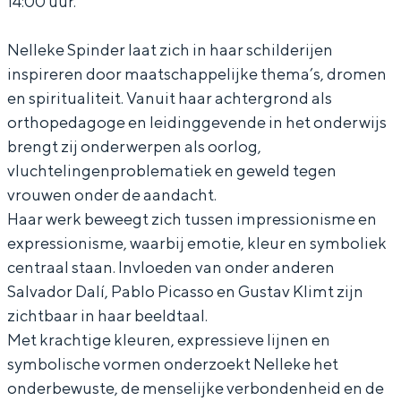
14:00 uur.
G
d
f
e
G
e
e
d
f
e
Nelleke Spinder laat zich in haar schilderijen
k
G
e
d
k
inspireren door maatschappelijke thema’s, dromen
en spiritualiteit. Vanuit haar achtergrond als
l
e
G
e
l
orthopedagoge en leidinggevende in het onderwijs
e
k
e
G
e
brengt zij onderwerpen als oorlog,
u
l
k
e
u
vluchtelingenproblematiek en geweld tegen
r
e
l
k
r
vrouwen onder de aandacht.
d
u
e
l
d
Haar werk beweegt zich tussen impressionisme en
expressionisme, waarbij emotie, kleur en symboliek
r
u
e
centraal staan. Invloeden van onder anderen
d
r
u
Salvador Dalí, Pablo Picasso en Gustav Klimt zijn
d
r
zichtbaar in haar beeldtaal.
d
Met krachtige kleuren, expressieve lijnen en
symbolische vormen onderzoekt Nelleke het
onderbewuste, de menselijke verbondenheid en de