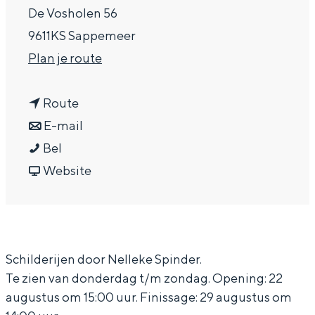
De Vosholen 56
a
9611KS Sappemeer
g
n
Plan je route
e
a
n
a
Route
a
n
r
E-mail
I
a
a
I
Bel
n
r
a
v
n
Website
L
I
r
a
L
i
n
I
n
i
e
L
n
I
e
Schilderijen door Nelleke Spinder.
f
i
L
n
f
Te zien van donderdag t/m zondag. Opening: 22
d
e
i
L
d
augustus om 15:00 uur. Finissage: 29 augustus om
e
f
e
i
e