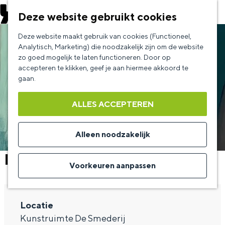
EVENEMENT AANMELDEN
Deze website gebruikt cookies
G
Deze website maakt gebruik van cookies (Functioneel,
a
Analytisch, Marketing) die noodzakelijk zijn om de website
zo goed mogelijk te laten functioneren. Door op
n
accepteren te klikken, geef je aan hiermee akkoord te
a
gaan.
a
ALLES ACCEPTEREN
r
d
Alleen noodzakelijk
e
In Liefde Gekleurd
h
Voorkeuren aanpassen
o
m
Locatie
e
Kunstruimte De Smederij
p