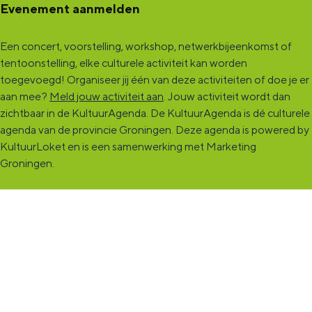
Evenement aanmelden
Een concert, voorstelling, workshop, netwerkbijeenkomst of
tentoonstelling, elke culturele activiteit kan worden
toegevoegd! Organiseer jij één van deze activiteiten of doe je er
aan mee?
Meld jouw activiteit aan
. Jouw activiteit wordt dan
zichtbaar in de KultuurAgenda. De KultuurAgenda is dé culturele
agenda van de provincie Groningen. Deze agenda is powered by
KultuurLoket en is een samenwerking met Marketing
Groningen.
KultuurCentrale
Dit online cultureel platform voor héél Groningen is de
ontmoetingsplek voor jou en die ruim tweehonderdduizend
andere Groningers die kunst en cultuur (mogelijk) maken. Ben jij
een van hen? Maak een (gratis) profiel aan en presenteer hier je
vereniging, organisatie, band en/of jezelf. Maak contact met