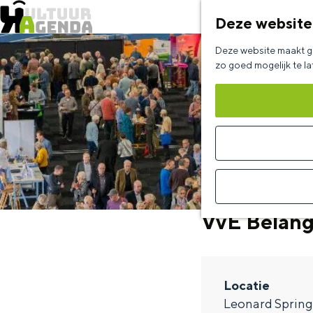
Deze website
G
Deze website maakt ge
a
zo goed mogelijk te l
n
a
a
r
d
e
VvE Belang
h
o
m
Locatie
e
Leonard Spring
p