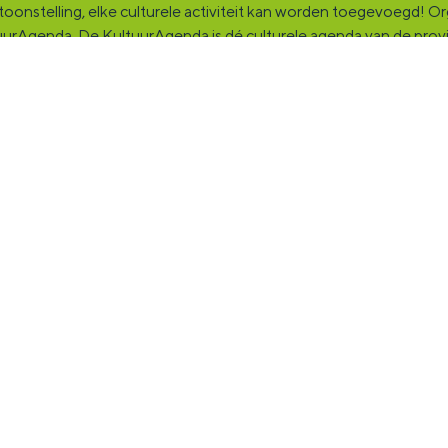
onstelling, elke culturele activiteit kan worden toegevoegd! Orga
ultuurAgenda. De KultuurAgenda is dé culturele agenda van de pro
ingsplek voor jou en die ruim tweehonderdduizend andere Groninge
rganisatie, band en/of jezelf. Maak contact met andere makers en v
fessionals en instellingen die het maken, beleven en delen van ku
ncie Groningen staan we klaar met advies en ondersteuning.
Uitagenda
-
Cookievoorkeuren