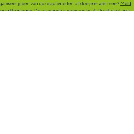
niseer jij één van deze activiteiten of doe je er aan mee?
Meld
vincie Groningen. Deze agenda is powered by KultuurLoket en is
rs die kunst en cultuur (mogelijk) maken. Ben jij een van hen?
ind de match die past bij jouw interesse, vraag of aanbod. De
nst en cultuur stimuleren. Voor iedereen die muziek, theater,