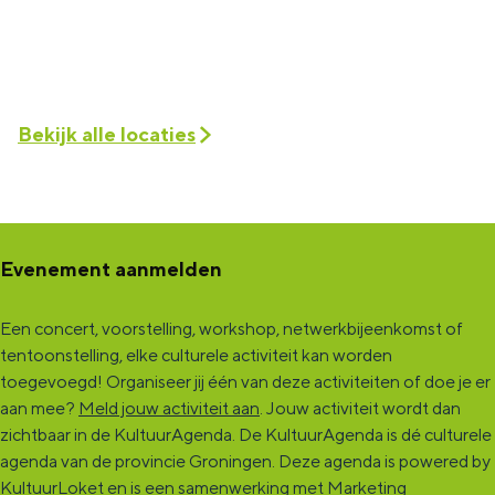
Bekijk alle locaties
Evenement aanmelden
Een concert, voorstelling, workshop, netwerkbijeenkomst of
tentoonstelling, elke culturele activiteit kan worden
toegevoegd! Organiseer jij één van deze activiteiten of doe je er
aan mee?
Meld jouw activiteit aan
. Jouw activiteit wordt dan
zichtbaar in de KultuurAgenda. De KultuurAgenda is dé culturele
agenda van de provincie Groningen. Deze agenda is powered by
KultuurLoket en is een samenwerking met Marketing