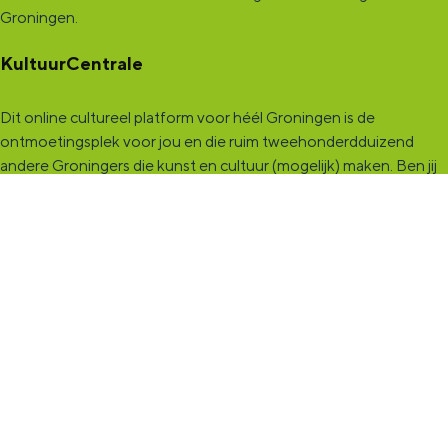
Groningen.
KultuurCentrale
Dit online cultureel platform voor héél Groningen is de
ontmoetingsplek voor jou en die ruim tweehonderdduizend
andere Groningers die kunst en cultuur (mogelijk) maken. Ben jij
een van hen? Maak een (gratis) profiel aan en presenteer hier je
vereniging, organisatie, band en/of jezelf. Maak contact met
andere makers en vind de match die past bij jouw interesse, vraag
of aanbod. De
KultuurCentrale
, waar heel cultureel Groningen
elkaar vindt!
KultuurLoket
Het
KultuurLoket
is de verbindende schakel tussen amateurs,
professionals en instellingen die het maken, beleven en delen
van kunst en cultuur stimuleren. Voor iedereen die muziek,