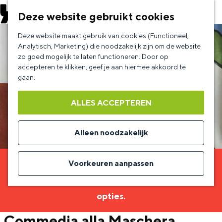
EVENEMENT AANMELDEN
Deze website gebruikt cookies
G
Deze website maakt gebruik van cookies (Functioneel,
a
Analytisch, Marketing) die noodzakelijk zijn om de website
zo goed mogelijk te laten functioneren. Door op
n
accepteren te klikken, geef je aan hiermee akkoord te
a
gaan.
a
ALLES ACCEPTEREN
r
d
Alleen noodzakelijk
e
h
Voorkeuren aanpassen
Sorry, deze activiteit is niet meer beschikbaar.
o
Bekijk het
actuele aanbod
voor de beschikbare
m
opties.
e
Commedia alla Maschera
p