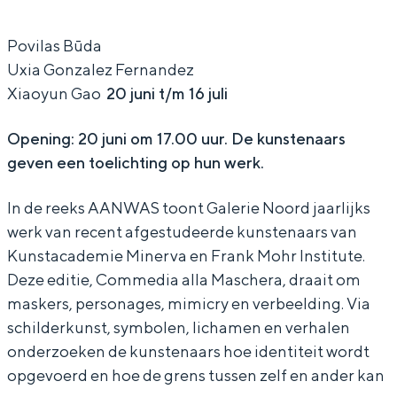
m
m
e
m
m
d
Povilas Būda
Uxia Gonzalez Fernandez
e
e
i
Xiaoyun Gao
20 juni t/m 16 juli
d
d
a
i
i
a
Opening: 20 juni om 17.00 uur. De kunstenaars
a
a
l
geven een toelichting op hun werk.
a
a
l
In de reeks AANWAS toont Galerie Noord jaarlijks
l
l
a
werk van recent afgestudeerde kunstenaars van
l
l
M
Kunstacademie Minerva en Frank Mohr Institute.
a
a
a
Deze editie, Commedia alla Maschera, draait om
M
M
s
maskers, personages, mimicry en verbeelding. Via
schilderkunst, symbolen, lichamen en verhalen
a
a
c
onderzoeken de kunstenaars hoe identiteit wordt
s
s
h
opgevoerd en hoe de grens tussen zelf en ander kan
c
c
e