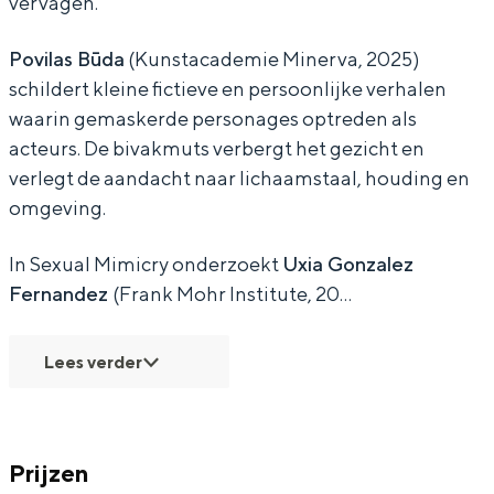
vervagen.
h
h
r
e
e
a
Povilas Būda
(Kunstacademie Minerva, 2025)
schildert kleine fictieve en persoonlijke verhalen
r
r
waarin gemaskerde personages optreden als
a
a
acteurs. De bivakmuts verbergt het gezicht en
verlegt de aandacht naar lichaamstaal, houding en
omgeving.
In Sexual Mimicry onderzoekt
Uxia Gonzalez
Fernandez
(Frank Mohr Institute, 20…
Lees verder
Prijzen