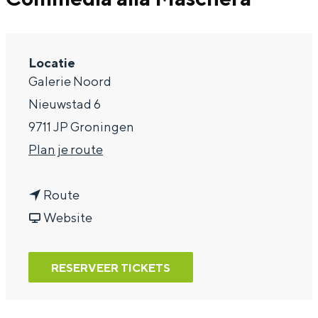
a
g
Locatie
e
Galerie Noord
Nieuwstad 6
9711 JP Groningen
n
Plan je route
a
n
a
Route
a
v
r
Website
a
a
C
r
n
o
RESERVEER TICKETS
C
C
m
o
o
m