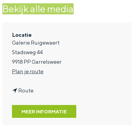
Bekijk alle media
a
g
e
Locatie
Galerie Ruigewaert
Stadsweg 44
9918 PP Garrelsweer
n
Plan je route
a
n
a
Route
a
r
a
W
MEER INFORMATIE
r
a
W
a