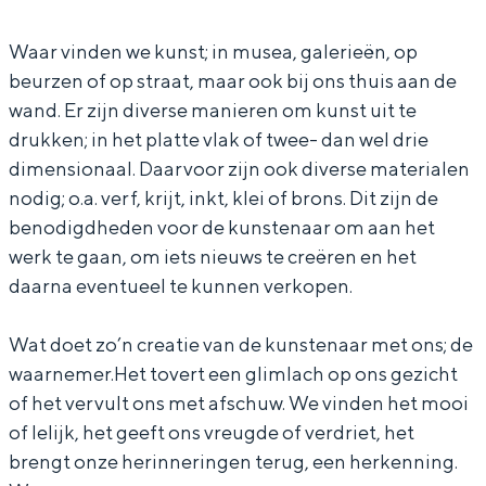
a
r
a
k
Waar vinden we kunst; in musea, galerieën, op
beurzen of op straat, maar ook bij ons thuis aan de
r
u
wand. Er zijn diverse manieren om kunst uit te
k
n
drukken; in het platte vlak of twee- dan wel drie
u
s
dimensionaal. Daarvoor zijn ook diverse materialen
n
t
nodig; o.a. verf, krijt, inkt, klei of brons. Dit zijn de
s
r
benodigdheden voor de kunstenaar om aan het
werk te gaan, om iets nieuws te creëren en het
t
a
daarna eventueel te kunnen verkopen.
r
a
a
k
Wat doet zo’n creatie van de kunstenaar met ons; de
a
t
waarnemer.Het tovert een glimlach op ons gezicht
k
of het vervult ons met afschuw. We vinden het mooi
t
of lelijk, het geeft ons vreugde of verdriet, het
brengt onze herinneringen terug, een herkenning.