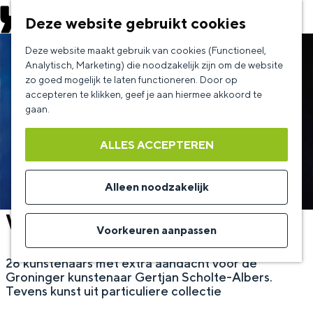
EVENEMENT AANMELDEN
Deze website gebruikt cookies
G
Deze website maakt gebruik van cookies (Functioneel,
a
Analytisch, Marketing) die noodzakelijk zijn om de website
zo goed mogelijk te laten functioneren. Door op
n
accepteren te klikken, geef je aan hiermee akkoord te
a
gaan.
a
ALLES ACCEPTEREN
r
d
Alleen noodzakelijk
e
Waar kunst raakt
h
Voorkeuren aanpassen
o
28 kunstenaars met extra aandacht voor de
m
Groninger kunstenaar Gertjan Scholte-Albers.
e
Tevens kunst uit particuliere collectie
p