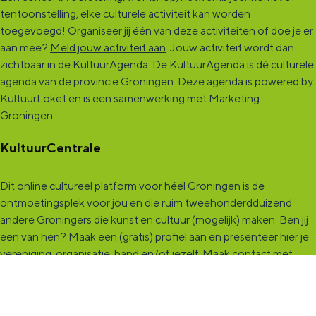
tentoonstelling, elke culturele activiteit kan worden
toegevoegd! Organiseer jij één van deze activiteiten of doe je er
aan mee?
Meld jouw activiteit aan
. Jouw activiteit wordt dan
zichtbaar in de KultuurAgenda. De KultuurAgenda is dé culturele
agenda van de provincie Groningen. Deze agenda is powered by
KultuurLoket en is een samenwerking met Marketing
Groningen.
KultuurCentrale
Dit online cultureel platform voor héél Groningen is de
ontmoetingsplek voor jou en die ruim tweehonderdduizend
andere Groningers die kunst en cultuur (mogelijk) maken. Ben jij
een van hen? Maak een (gratis) profiel aan en presenteer hier je
vereniging, organisatie, band en/of jezelf. Maak contact met
andere makers en vind de match die past bij jouw interesse, vraag
of aanbod. De
KultuurCentrale
, waar heel cultureel Groningen
elkaar vindt!