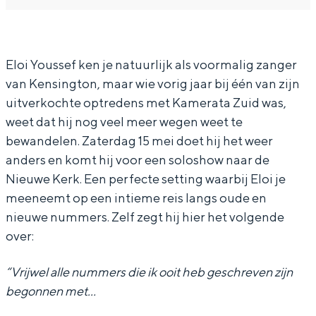
l
l
i
o
o
Y
i
i
o
Eloi Youssef ken je natuurlijk als voormalig zanger
van Kensington, maar wie vorig jaar bij één van zijn
Y
Y
u
uitverkochte optredens met Kamerata Zuid was,
o
o
s
weet dat hij nog veel meer wegen weet te
u
u
s
bewandelen. Zaterdag 15 mei doet hij het weer
s
s
e
anders en komt hij voor een soloshow naar de
s
s
f
Nieuwe Kerk. Een perfecte setting waarbij Eloi je
meeneemt op een intieme reis langs oude en
e
e
nieuwe nummers. Zelf zegt hij hier het volgende
f
f
over:
“Vrijwel alle nummers die ik ooit heb geschreven zijn
begonnen met…