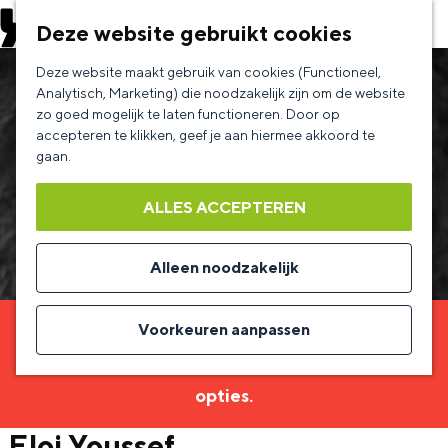
EVENEMENT AANMELDEN
Deze website gebruikt cookies
G
Deze website maakt gebruik van cookies (Functioneel,
a
Analytisch, Marketing) die noodzakelijk zijn om de website
zo goed mogelijk te laten functioneren. Door op
n
accepteren te klikken, geef je aan hiermee akkoord te
a
gaan.
a
ALLES ACCEPTEREN
r
d
Alleen noodzakelijk
e
h
Voorkeuren aanpassen
Sorry, deze activiteit is niet meer beschikbaar.
o
Bekijk het
actuele aanbod
voor de beschikbare
m
opties.
e
Eloi Youssef
p