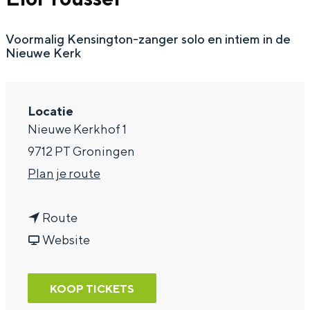
a
Voormalig Kensington-zanger solo en intiem in de
g
Nieuwe Kerk
e
Locatie
Nieuwe Kerkhof 1
9712 PT Groningen
n
Plan je route
a
n
a
Route
a
v
r
Website
a
a
E
r
n
l
KOOP TICKETS
E
E
o