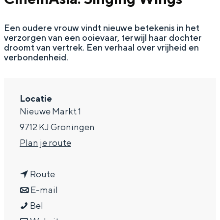
a
Een oudere vrouw vindt nieuwe betekenis in het
g
verzorgen van een ooievaar, terwijl haar dochter
e
droomt van vertrek. Een verhaal over vrijheid en
verbondenheid.
Locatie
Nieuwe Markt 1
9712 KJ Groningen
n
Plan je route
a
n
a
Route
a
n
r
E-mail
C
a
a
C
Bel