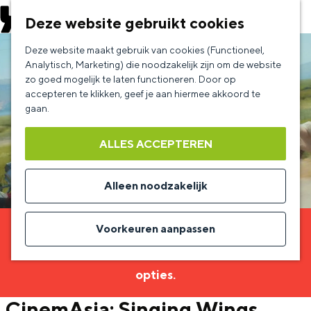
EVENEMENT AANMELDEN
Deze website gebruikt cookies
G
Deze website maakt gebruik van cookies (Functioneel,
a
Analytisch, Marketing) die noodzakelijk zijn om de website
zo goed mogelijk te laten functioneren. Door op
n
accepteren te klikken, geef je aan hiermee akkoord te
a
gaan.
a
ALLES ACCEPTEREN
r
d
Alleen noodzakelijk
e
h
Voorkeuren aanpassen
Sorry, deze activiteit is niet meer beschikbaar.
o
Bekijk het
actuele aanbod
voor de beschikbare
m
opties.
e
CinemAsia: Singing Wings
p