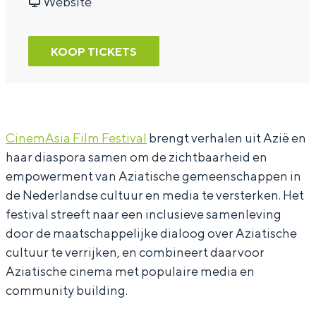
i
r
a
v
i
Website
n
C
r
a
n
e
i
C
n
e
KOOP TICKETS
m
n
i
C
m
A
e
n
i
A
s
m
e
n
s
i
A
m
e
i
CinemAsia Film Festival
brengt verhalen uit Azië en
haar diaspora samen om de zichtbaarheid en
a
s
A
m
a
empowerment van Aziatische gemeenschappen in
:
i
s
A
:
de Nederlandse cultuur en media te versterken. Het
S
a
i
s
S
festival streeft naar een inclusieve samenleving
i
:
a
i
i
door de maatschappelijke dialoog over Aziatische
n
S
:
a
n
cultuur te verrijken, en combineert daarvoor
Aziatische cinema met populaire media en
g
i
S
:
g
community building.
i
n
i
S
i