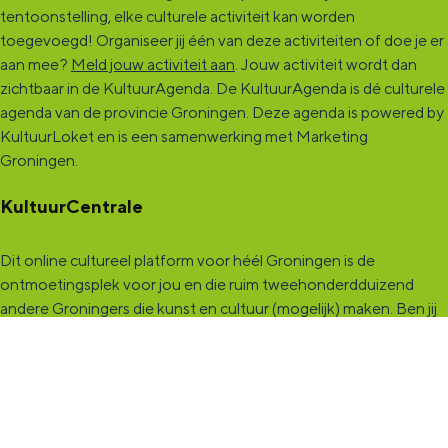
tentoonstelling, elke culturele activiteit kan worden
toegevoegd! Organiseer jij één van deze activiteiten of doe je er
aan mee?
Meld jouw activiteit aan
. Jouw activiteit wordt dan
zichtbaar in de KultuurAgenda. De KultuurAgenda is dé culturele
agenda van de provincie Groningen. Deze agenda is powered by
KultuurLoket en is een samenwerking met Marketing
Groningen.
KultuurCentrale
Dit online cultureel platform voor héél Groningen is de
ontmoetingsplek voor jou en die ruim tweehonderdduizend
andere Groningers die kunst en cultuur (mogelijk) maken. Ben jij
een van hen? Maak een (gratis) profiel aan en presenteer hier je
vereniging, organisatie, band en/of jezelf. Maak contact met
andere makers en vind de match die past bij jouw interesse, vraag
of aanbod. De
KultuurCentrale
, waar heel cultureel Groningen
elkaar vindt!