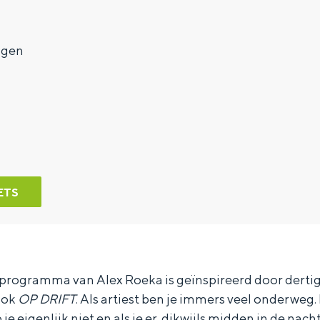
7
ngen
ETS
programma van Alex Roeka is geïnspireerd door derti
 ook
OP DRIFT
. Als artiest ben je immers veel onderweg. 
 je eigenlijk niet en als je er, dikwijls midden in de nac