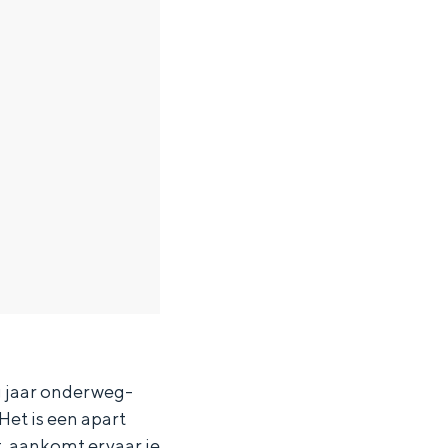
g jaar onderweg-
Het is een apart
ht, aankomt ervaar je