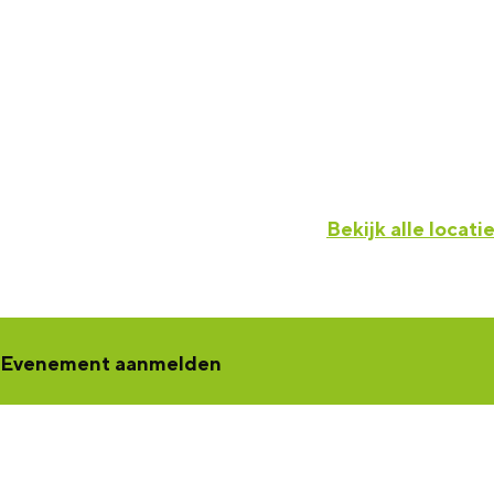
Bekijk alle locati
Evenement aanmelden
Een concert, voorstelling, workshop, netwerkbijeenkomst of tento
jouw activiteit aan
. Jouw activiteit wordt dan zichtbaar in de K
een samenwerking met Marketing Groningen.