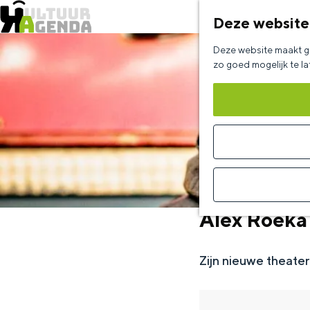
Deze website
G
Deze website maakt ge
a
zo goed mogelijk te l
n
a
a
r
d
e
Alex Roeka
h
o
Zijn nieuwe theate
m
e
p