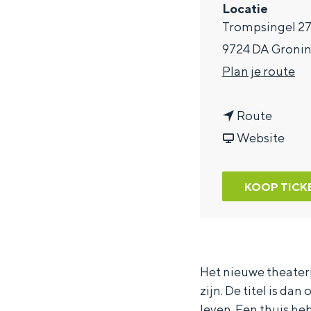
Locatie
a
Trompsingel 2
g
9724 DA Groni
e
n
Plan je route
a
n
a
Route
a
v
r
Website
a
a
A
r
n
l
KOOP TICK
A
A
e
l
l
x
e
e
R
x
x
o
Het nieuwe theater
zijn. De titel is dan
R
R
e
leven. Een thuis heb