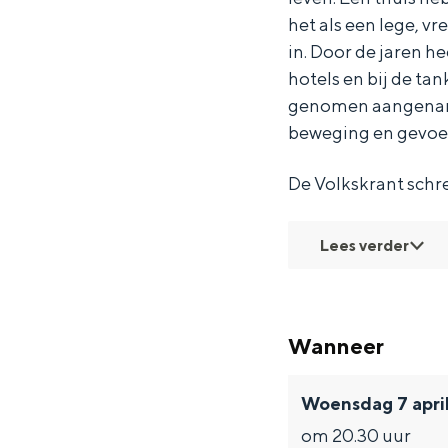
o
o
k
het als een lege, v
e
e
a
in. Door de jaren he
k
k
-
hotels en bij de tan
a
a
O
genomen aangename m
beweging en gevoel
-
-
P
O
O
D
De Volkskrant schr
P
P
R
D
D
I
Lees verder
R
R
F
I
I
T
F
F
Wanneer
T
T
Woensdag 7 apri
om 20.30 uur