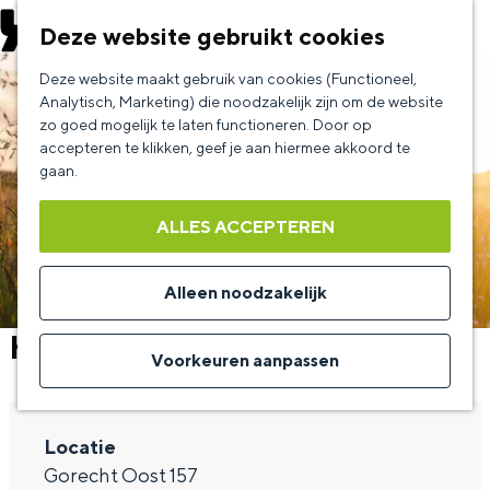
EVENEMENT AANMELDEN
Deze website gebruikt cookies
G
Deze website maakt gebruik van cookies (Functioneel,
a
Analytisch, Marketing) die noodzakelijk zijn om de website
zo goed mogelijk te laten functioneren. Door op
n
accepteren te klikken, geef je aan hiermee akkoord te
a
gaan.
a
ALLES ACCEPTEREN
r
d
Alleen noodzakelijk
e
Hilde Vos & band
h
Voorkeuren aanpassen
o
m
Locatie
e
Gorecht Oost 157
p