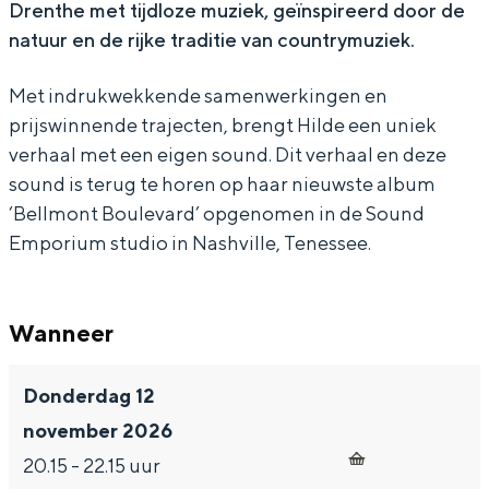
Drenthe met tijdloze muziek, geïnspireerd door de
b
s
o
V
b
natuur en de rijke traditie van countrymuziek.
a
&
s
o
a
n
b
&
s
n
Met indrukwekkende samenwerkingen en
d
a
b
&
d
prijswinnende trajecten, brengt Hilde een uniek
verhaal met een eigen sound. Dit verhaal en deze
n
a
b
sound is terug te horen op haar nieuwste album
d
n
a
‘Bellmont Boulevard’ opgenomen in de Sound
d
n
Emporium studio in Nashville, Tenessee.
d
Wanneer
Donderdag 12
november 2026
20.15 - 22.15 uur