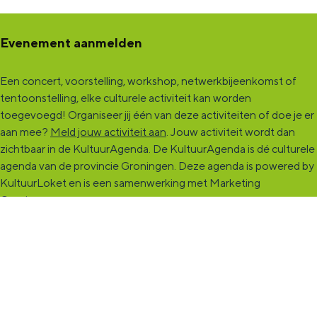
Evenement aanmelden
Een concert, voorstelling, workshop, netwerkbijeenkomst of
tentoonstelling, elke culturele activiteit kan worden
toegevoegd! Organiseer jij één van deze activiteiten of doe je er
aan mee?
Meld jouw activiteit aan
. Jouw activiteit wordt dan
zichtbaar in de KultuurAgenda. De KultuurAgenda is dé culturele
agenda van de provincie Groningen. Deze agenda is powered by
KultuurLoket en is een samenwerking met Marketing
Groningen.
KultuurCentrale
Dit online cultureel platform voor héél Groningen is de
ontmoetingsplek voor jou en die ruim tweehonderdduizend
andere Groningers die kunst en cultuur (mogelijk) maken. Ben jij