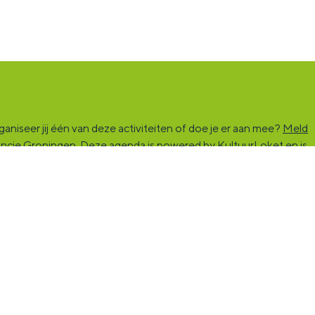
niseer jij één van deze activiteiten of doe je er aan mee?
Meld
vincie Groningen. Deze agenda is powered by KultuurLoket en is
rs die kunst en cultuur (mogelijk) maken. Ben jij een van hen?
ind de match die past bij jouw interesse, vraag of aanbod. De