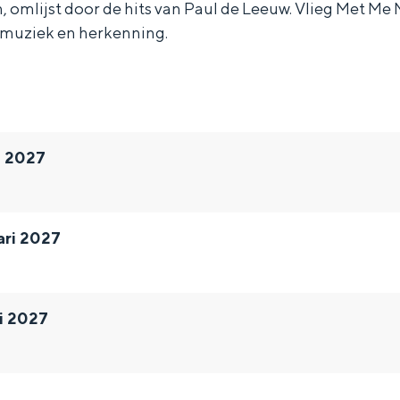
 omlijst door de hits van Paul de Leeuw. Vlieg Met Me M
 muziek en herkenning.
i 2027
ari 2027
i 2027