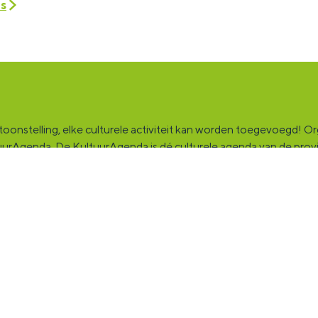
es
onstelling, elke culturele activiteit kan worden toegevoegd! Orga
ultuurAgenda. De KultuurAgenda is dé culturele agenda van de pro
ingsplek voor jou en die ruim tweehonderdduizend andere Groninge
rganisatie, band en/of jezelf. Maak contact met andere makers en v