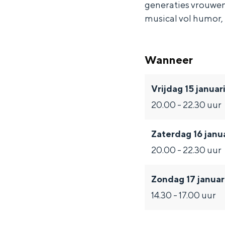
generaties vrouwen,
e
t
e
M
e
musical vol humor,
M
M
t
e
M
e
e
M
t
e
e
M
e
M
e
Wanneer
e
M
e
Vrijdag 15 januar
e
e
M
20.00 - 22.30 uur
e
e
e
Zaterdag 16 janu
20.00 - 22.30 uur
Zondag 17 januar
14.30 - 17.00 uur