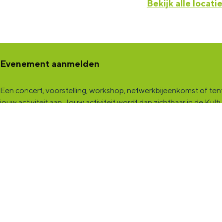
Bekijk alle locati
Evenement aanmelden
Een concert, voorstelling, workshop, netwerkbijeenkomst of tento
jouw activiteit aan
. Jouw activiteit wordt dan zichtbaar in de K
een samenwerking met Marketing Groningen.
KultuurCentrale
Dit online cultureel platform voor héél Groningen is de ontmoet
Maak een (gratis) profiel aan en presenteer hier je vereniging, o
KultuurCentrale
, waar heel cultureel Groningen elkaar vindt!
KultuurLoket