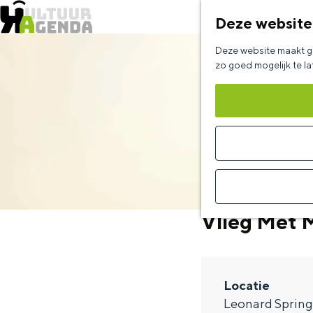
Deze website
G
Deze website maakt ge
a
zo goed mogelijk te l
n
a
a
r
d
e
Vlieg Met 
h
o
m
Locatie
e
Leonard Spring
p