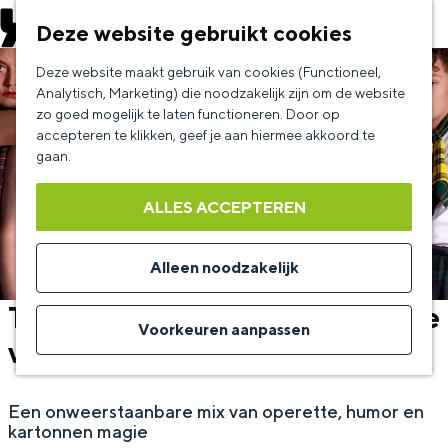
EVENEMENT AANMELDEN
Deze website gebruikt cookies
G
Deze website maakt gebruik van cookies (Functioneel,
a
Analytisch, Marketing) die noodzakelijk zijn om de website
zo goed mogelijk te laten functioneren. Door op
n
accepteren te klikken, geef je aan hiermee akkoord te
a
gaan.
a
ALLES ACCEPTEREN
r
d
Alleen noodzakelijk
e
Tulip Town - Een punkoperette
h
Voorkeuren aanpassen
van Steef de Jong
o
m
Een onweerstaanbare mix van operette, humor en
e
kartonnen magie
p