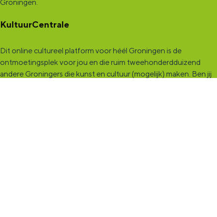
Groningen.
KultuurCentrale
Dit online cultureel platform voor héél Groningen is de
ontmoetingsplek voor jou en die ruim tweehonderdduizend
andere Groningers die kunst en cultuur (mogelijk) maken. Ben jij
een van hen? Maak een (gratis) profiel aan en presenteer hier je
vereniging, organisatie, band en/of jezelf. Maak contact met
andere makers en vind de match die past bij jouw interesse, vraag
of aanbod. De
KultuurCentrale
, waar heel cultureel Groningen
elkaar vindt!
KultuurLoket
Het
KultuurLoket
is de verbindende schakel tussen amateurs,
professionals en instellingen die het maken, beleven en delen
van kunst en cultuur stimuleren. Voor iedereen die muziek,
theater, dans, literatuur of beeldende kunst (mogelijk) maakt in