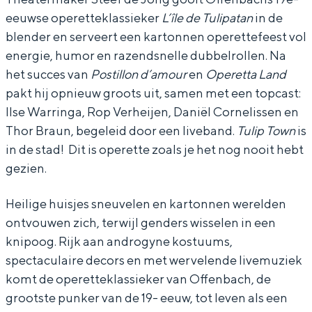
eeuwse operetteklassieker
L’île de Tulipatan
in de
p
p
o
blender en serveert een kartonnen operettefeest vol
T
T
w
energie, humor en razendsnelle dubbelrollen. Na
o
o
n
het succes van
Postillon d’amour
en
Operetta Land
w
w
-
pakt hij opnieuw groots uit, samen met een topcast:
n
n
E
Ilse Warringa, Rop Verheijen, Daniël Cornelissen en
Thor Braun, begeleid door een liveband.
Tulip Town
is
-
-
e
in de stad! Dit is operette zoals je het nog nooit hebt
E
E
n
gezien.
e
e
p
n
n
u
Heilige huisjes sneuvelen en kartonnen werelden
p
p
n
ontvouwen zich, terwijl genders wisselen in een
knipoog. Rijk aan androgyne kostuums,
u
u
k
spectaculaire decors en met wervelende livemuziek
n
n
o
komt de operetteklassieker van Offenbach, de
k
k
p
grootste punker van de 19- eeuw, tot leven als een
o
o
e