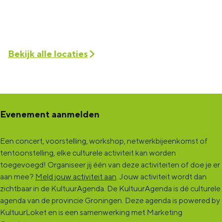
Bekijk alle locaties
Evenement aanmelden
Een concert, voorstelling, workshop, netwerkbijeenkomst of
tentoonstelling, elke culturele activiteit kan worden
toegevoegd! Organiseer jij één van deze activiteiten of doe je er
aan mee?
Meld jouw activiteit aan
. Jouw activiteit wordt dan
zichtbaar in de KultuurAgenda. De KultuurAgenda is dé culturele
agenda van de provincie Groningen. Deze agenda is powered by
KultuurLoket en is een samenwerking met Marketing