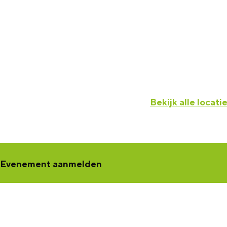
Bekijk alle locati
Evenement aanmelden
Een concert, voorstelling, workshop, netwerkbijeenkomst of tento
jouw activiteit aan
. Jouw activiteit wordt dan zichtbaar in de K
een samenwerking met Marketing Groningen.