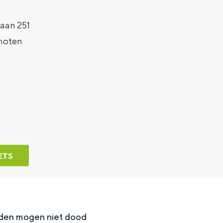
laan 251
hoten
ETS
rden mogen niet dood