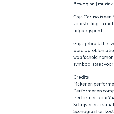
Beweging | muziek
R
M
M
A
R
Gaja Caruso is een
M
A
voorstellingen met 
M
uitgangspunt.
Gaja gebruikt het v
wereldproblematiek
we afscheid nemen v
symbool staat voor 
Credits
Maker en performer
Performer en compo
Performer: Roni Ya
Schrijver en drama
Scenograaf en kos