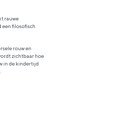
kt rauwe
 een filosofisch
ersele rouw en
ordt zichtbaar hoe
 in de kindertijd
.