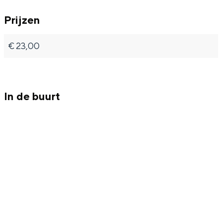
o
n
Prijzen
o
n
€ 23,00
In de buurt