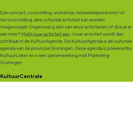
Een concert, voorstelling, workshop, netwerkbijeenkomst of
tentoonstelling, elke culturele activiteit kan worden
toegevoegd! Organiseer jij één van deze activiteiten of doe je er
aan mee?
Meld jouw activiteit aan
. Jouw activiteit wordt dan
zichtbaar in de KultuurAgenda. De KultuurAgenda is dé culturele
agenda van de provincie Groningen. Deze agenda is powered by
KultuurLoket en is een samenwerking met Marketing
Groningen.
KultuurCentrale
Dit online cultureel platform voor héél Groningen is de
ontmoetingsplek voor jou en die ruim tweehonderdduizend
andere Groningers die kunst en cultuur (mogelijk) maken. Ben jij
een van hen? Maak een (gratis) profiel aan en presenteer hier je
vereniging, organisatie, band en/of jezelf. Maak contact met
andere makers en vind de match die past bij jouw interesse, vraag