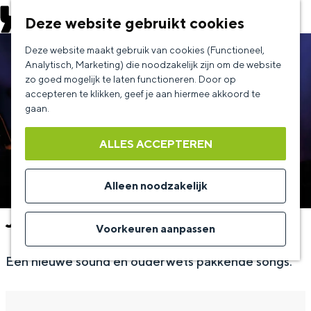
EVENEMENT AANMELDEN
Deze website gebruikt cookies
G
Deze website maakt gebruik van cookies (Functioneel,
a
Analytisch, Marketing) die noodzakelijk zijn om de website
zo goed mogelijk te laten functioneren. Door op
n
accepteren te klikken, geef je aan hiermee akkoord te
a
gaan.
a
ALLES ACCEPTEREN
r
d
Alleen noodzakelijk
e
Jodymoon
h
Voorkeuren aanpassen
o
Een nieuwe sound en ouderwets pakkende songs.
m
e
p