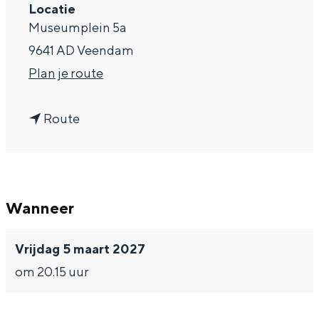
Locatie
a
Museumplein 5a
g
9641 AD Veendam
e
n
Plan je route
a
n
a
Route
a
r
a
J
r
o
Wanneer
J
d
o
y
Vrijdag 5 maart 2027
d
m
om 20.15 uur
y
o
m
o