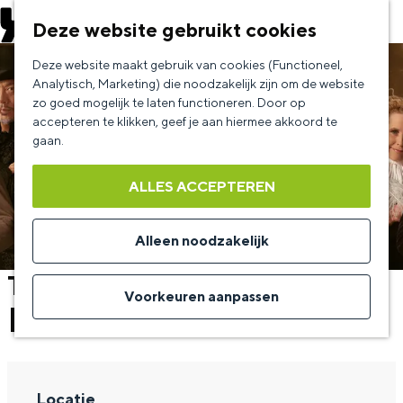
EVENEMENT AANMELDEN
Deze website gebruikt cookies
G
Deze website maakt gebruik van cookies (Functioneel,
a
Analytisch, Marketing) die noodzakelijk zijn om de website
zo goed mogelijk te laten functioneren. Door op
n
accepteren te klikken, geef je aan hiermee akkoord te
a
gaan.
a
ALLES ACCEPTEREN
r
d
Alleen noodzakelijk
e
The Illusionists met Hans Klok
h
Voorkeuren aanpassen
| wo 27 jan 27
o
m
e
Locatie
p