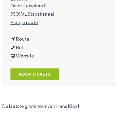
Geert Teisplein 2
a
9501 VL Stadskanaal
g
n
Plan je route
e
a
n
a
Route
T
a
r
Bel
h
a
v
T
Website
e
r
a
h
I
T
n
e
KOOP TICKETS
l
h
T
I
l
e
h
l
u
I
e
l
s
l
I
u
De laatste grote tour van Hans Klok!
i
l
l
s