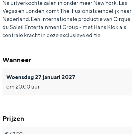
Na uitverkochte zalen in onder meer New York, Las
o
u
l
i
Vegas en Londen komt The Illusionists eindelijk naar
n
s
u
o
Nederland. Een internationale productie van Cirque
i
i
s
n
du Soleil Entertainment Group - met Hans Klok als
s
o
i
i
centrale kracht in deze exclusieve editie.
t
n
o
s
s
i
n
t
Wanneer
m
s
i
s
e
t
s
m
Woensdag 27 januari 2027
t
s
t
e
om 20.00 uur
H
m
s
t
a
e
m
H
n
t
e
a
Prijzen
s
H
t
n
K
a
H
s