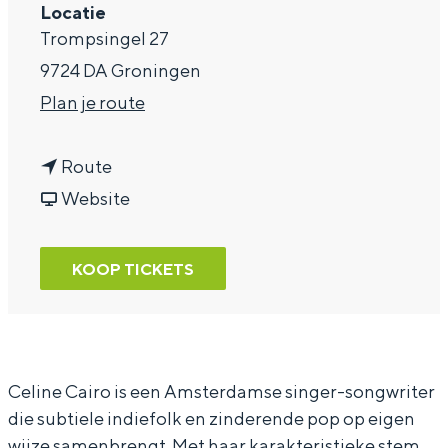
Locatie
a
Trompsingel 27
g
9724 DA Groningen
e
n
Plan je route
a
n
a
Route
a
v
r
Website
a
a
C
r
n
e
KOOP TICKETS
C
C
l
e
e
i
l
l
n
i
i
e
Celine Cairo is een Amsterdamse singer-songwriter
die subtiele indiefolk en zinderende pop op eigen
n
n
C
wijze samenbrengt. Met haar karakteristieke stem,