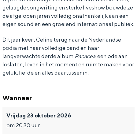
e
e
a
gelaagde songwriting en sterke liveshow bouwde ze
C
C
i
de afgelopen jaren volledig onafhankelijk aan een
a
a
r
eigen sound en een groeiend internationaal publiek.
i
i
o
Dit jaar keert Celine terug naar de Nederlandse
r
r
podia met haar volledige band en haar
o
o
langverwachte derde album
Panacea
: een ode aan
loslaten, leven in het moment en ruimte maken voor
geluk, liefde en alles daartussenin.
Wanneer
Vrijdag 23 oktober 2026
om 20.30 uur