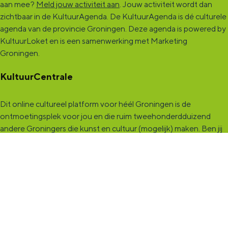
aan mee?
Meld jouw activiteit aan
. Jouw activiteit wordt dan
zichtbaar in de KultuurAgenda. De KultuurAgenda is dé culturele
agenda van de provincie Groningen. Deze agenda is powered by
KultuurLoket en is een samenwerking met Marketing
Groningen.
KultuurCentrale
Dit online cultureel platform voor héél Groningen is de
ontmoetingsplek voor jou en die ruim tweehonderdduizend
andere Groningers die kunst en cultuur (mogelijk) maken. Ben jij
een van hen? Maak een (gratis) profiel aan en presenteer hier je
vereniging, organisatie, band en/of jezelf. Maak contact met
andere makers en vind de match die past bij jouw interesse, vraag
of aanbod. De
KultuurCentrale
, waar heel cultureel Groningen
elkaar vindt!
KultuurLoket