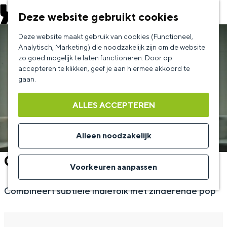
EVENEMENT AANMELDEN
Deze website gebruikt cookies
G
Deze website maakt gebruik van cookies (Functioneel,
a
Analytisch, Marketing) die noodzakelijk zijn om de website
zo goed mogelijk te laten functioneren. Door op
n
accepteren te klikken, geef je aan hiermee akkoord te
a
gaan.
a
ALLES ACCEPTEREN
r
d
Alleen noodzakelijk
e
Celine Cairo
h
Voorkeuren aanpassen
o
Combineert subtiele indiefolk met zinderende pop
m
e
p