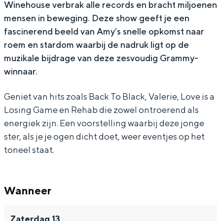
Winehouse verbrak alle records en bracht miljoenen
f
c
i
s
f
mensen in beweging. Deze show geeft je een
A
o
c
i
A
fascinerend beeld van Amy’s snelle opkomst naar
m
f
o
c
m
roem en stardom waarbij de nadruk ligt op de
y
A
f
o
y
muzikale bijdrage van deze zesvoudig Grammy-
winnaar.
W
m
A
f
W
i
y
m
A
i
Geniet van hits zoals Back To Black, Valerie, Love is a
n
W
y
m
n
Losing Game en Rehab die zowel ontroerend als
e
i
W
y
e
energiek zijn. Een voorstelling waarbij deze jonge
h
n
i
W
h
ster, als je je ogen dicht doet, weer eventjes op het
toneel staat.
o
e
n
i
o
u
h
e
n
u
s
o
h
e
s
Wanneer
e
u
o
h
e
s
u
o
Zaterdag 13