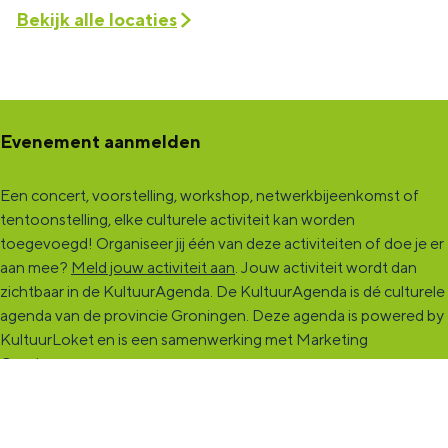
Bekijk alle locaties
Evenement aanmelden
Een concert, voorstelling, workshop, netwerkbijeenkomst of
tentoonstelling, elke culturele activiteit kan worden
toegevoegd! Organiseer jij één van deze activiteiten of doe je er
aan mee?
Meld jouw activiteit aan
. Jouw activiteit wordt dan
zichtbaar in de KultuurAgenda. De KultuurAgenda is dé culturele
agenda van de provincie Groningen. Deze agenda is powered by
KultuurLoket en is een samenwerking met Marketing
Groningen.
KultuurCentrale