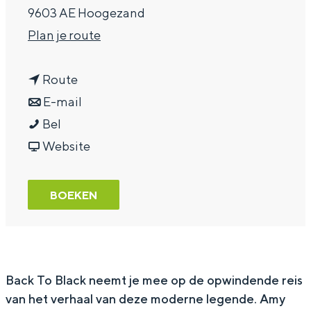
9603 AE Hoogezand
a
n
Plan je route
g
a
e
n
a
Route
a
n
r
E-mail
T
a
a
T
Bel
h
r
a
v
h
Website
e
T
r
a
e
M
h
T
n
M
BOEKEN
u
e
h
T
u
s
M
e
h
s
i
u
M
e
i
c
s
u
M
c
Back To Black
neemt je mee op de opwindende reis
van het verhaal van deze moderne legende. Amy
o
i
s
u
o