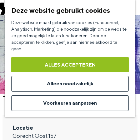
EVENEMENT AANMELDEN
Deze website gebruikt cookies
G
Deze website maakt gebruik van cookies (Functioneel,
a
Analytisch, Marketing) die noodzakelijk zijn om de website
zo goed mogelijk te laten functioneren. Door op
n
accepteren te klikken, geef je aan hiermee akkoord te
a
gaan.
a
ALLES ACCEPTEREN
r
d
Alleen noodzakelijk
e
The Music of Amy Winehouse
h
Voorkeuren aanpassen
o
m
Locatie
e
Gorecht Oost 157
p