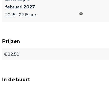
e
s
u
februari 2027
e
s
20.15 - 22.15 uur
e
Prijzen
€ 32,50
In de buurt