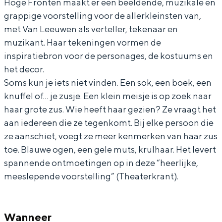
Hoge Fronten maakt er een beeldende, muzikale en
n
n
o
e
grappige voorstelling voor de allerkleinsten van,
t
n
n
met Van Leeuwen als verteller, tekenaar en
e
t
muzikant. Haar tekeningen vormen de
inspiratiebron voor de personages, de kostuums en
n
e
het decor.
n
Soms kun je iets niet vinden. Een sok, een boek, een
knuffel of… je zusje. Een klein meisje is op zoek naar
haar grote zus. Wie heeft haar gezien? Ze vraagt het
aan iedereen die ze tegenkomt. Bij elke persoon die
ze aanschiet, voegt ze meer kenmerken van haar zus
toe. Blauwe ogen, een gele muts, krulhaar. Het levert
spannende ontmoetingen op in deze “heerlijke,
meeslepende voorstelling” (Theaterkrant).
Wanneer