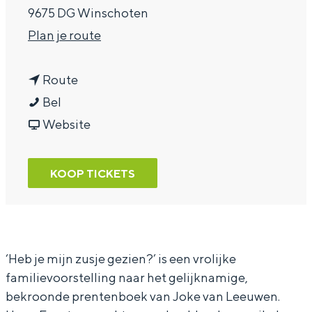
9675 DG Winschoten
a
n
Plan je route
g
a
e
n
a
Route
H
a
r
Bel
o
a
v
H
Website
g
r
a
o
e
H
n
g
KOOP TICKETS
F
o
H
e
r
g
o
F
o
e
g
r
n
F
e
o
‘Heb je mijn zusje gezien?’ is een vrolijke
familievoorstelling naar het gelijknamige,
t
r
F
n
bekroonde prentenboek van Joke van Leeuwen.
e
o
r
t