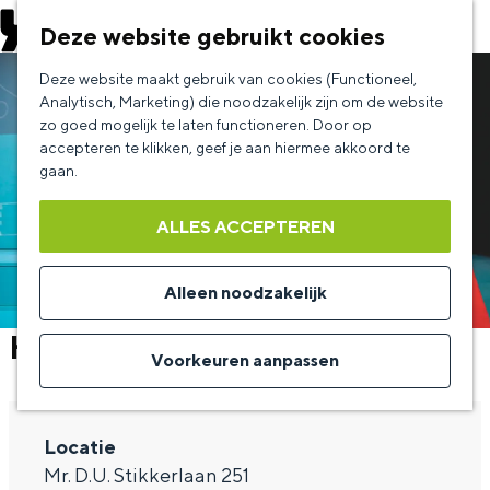
EVENEMENT AANMELDEN
Deze website gebruikt cookies
G
Deze website maakt gebruik van cookies (Functioneel,
a
Analytisch, Marketing) die noodzakelijk zijn om de website
zo goed mogelijk te laten functioneren. Door op
n
accepteren te klikken, geef je aan hiermee akkoord te
a
gaan.
a
ALLES ACCEPTEREN
r
d
Alleen noodzakelijk
e
Hoge Fronten
h
Voorkeuren aanpassen
o
m
Locatie
e
Mr. D.U. Stikkerlaan 251
p