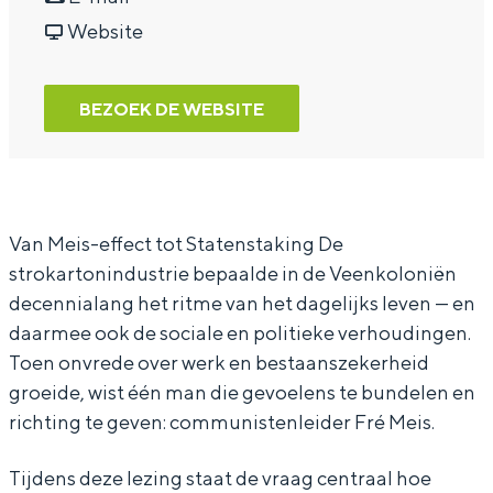
a
a
v
V
Website
r
a
a
o
V
r
n
o
BEZOEK DE WEBSITE
o
V
V
r
o
o
o
t
r
o
o
g
t
r
r
a
Van Meis-effect tot Statenstaking De
strokartonindustrie bepaalde in de Veenkoloniën
g
t
t
n
decennialang het ritme van het dagelijks leven — en
a
g
g
g
daarmee ook de sociale en politieke verhoudingen.
n
a
a
e
Toen onvrede over werk en bestaanszekerheid
g
n
n
n
groeide, wist één man die gevoelens te bundelen en
e
g
g
T
richting te geven: communistenleider Fré Meis.
n
e
e
e
Tijdens deze lezing staat de vraag centraal hoe
T
n
n
g