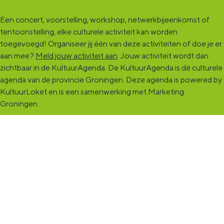
Een concert, voorstelling, workshop, netwerkbijeenkomst of
tentoonstelling, elke culturele activiteit kan worden
toegevoegd! Organiseer jij één van deze activiteiten of doe je er
aan mee?
Meld jouw activiteit aan
. Jouw activiteit wordt dan
zichtbaar in de KultuurAgenda. De KultuurAgenda is dé culturele
agenda van de provincie Groningen. Deze agenda is powered by
KultuurLoket en is een samenwerking met Marketing
Groningen.
KultuurCentrale
Dit online cultureel platform voor héél Groningen is de
ontmoetingsplek voor jou en die ruim tweehonderdduizend
andere Groningers die kunst en cultuur (mogelijk) maken. Ben jij
een van hen? Maak een (gratis) profiel aan en presenteer hier je
vereniging, organisatie, band en/of jezelf. Maak contact met
andere makers en vind de match die past bij jouw interesse, vraag