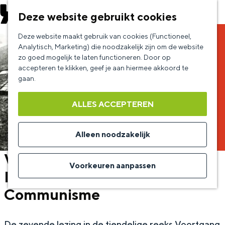
EVENEMENT AANMELDEN
Deze website gebruikt cookies
G
Deze website maakt gebruik van cookies (Functioneel,
a
Analytisch, Marketing) die noodzakelijk zijn om de website
zo goed mogelijk te laten functioneren. Door op
n
accepteren te klikken, geef je aan hiermee akkoord te
a
gaan.
a
ALLES ACCEPTEREN
r
d
Alleen noodzakelijk
e
Voortgang en Tegenwind –
h
Voorkeuren aanpassen
Industrie, Strokarton en
o
Communisme
m
e
p
De zevende lezing in de tiendelige reeks Voortgang