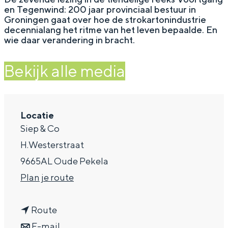
en Tegenwind: 200 jaar provinciaal bestuur in
a
Groningen gaat over hoe de strokartonindustrie
decennialang het ritme van het leven bepaalde. En
g
wie daar verandering in bracht.
e
Bekijk alle media
Locatie
Siep & Co
H.Westerstraat
9665AL Oude Pekela
n
Plan je route
a
n
a
Route
a
n
r
E-mail