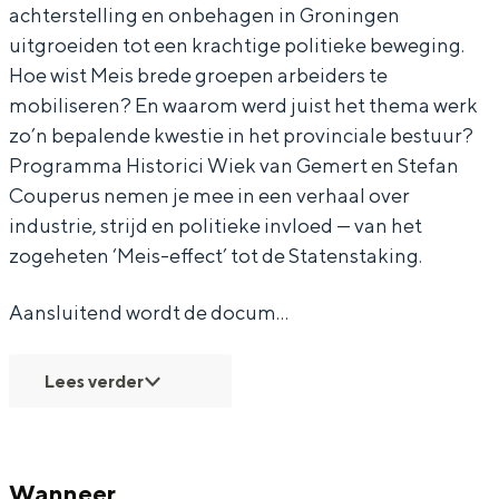
achterstelling en onbehagen in Groningen
e
T
T
e
uitgroeiden tot een krachtige politieke beweging.
g
e
e
n
Hoe wist Meis brede groepen arbeiders te
e
g
g
w
mobiliseren? En waarom werd juist het thema werk
zo’n bepalende kwestie in het provinciale bestuur?
n
e
e
i
Programma Historici Wiek van Gemert en Stefan
w
n
n
n
Couperus nemen je mee in een verhaal over
i
w
w
d
industrie, strijd en politieke invloed — van het
n
i
i
–
zogeheten ‘Meis-effect’ tot de Statenstaking.
d
n
n
I
Aansluitend wordt de docum…
–
d
d
n
I
–
–
d
Lees verder
n
I
I
u
d
n
n
s
u
d
d
t
Wanneer
s
u
u
r