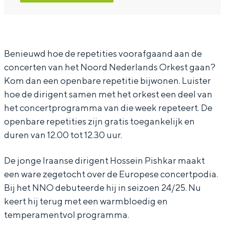
N
N
o
o
o
r
o
o
d
r
r
N
Benieuwd hoe de repetities voorafgaand aan de
concerten van het Noord Nederlands Orkest gaan?
d
d
e
Kom dan een openbare repetitie bijwonen. Luister
N
N
d
hoe de dirigent samen met het orkest een deel van
e
e
e
het concertprogramma van die week repeteert. De
d
d
r
openbare repetities zijn gratis toegankelijk en
e
e
l
duren van 12.00 tot 12.30 uur.
r
r
a
De jonge Iraanse dirigent Hossein Pishkar maakt
l
l
n
een ware zegetocht over de Europese concertpodia.
a
a
d
Bij het NNO debuteerde hij in seizoen 24/25. Nu
n
n
s
keert hij terug met een warmbloedig en
d
d
O
temperamentvol programma.