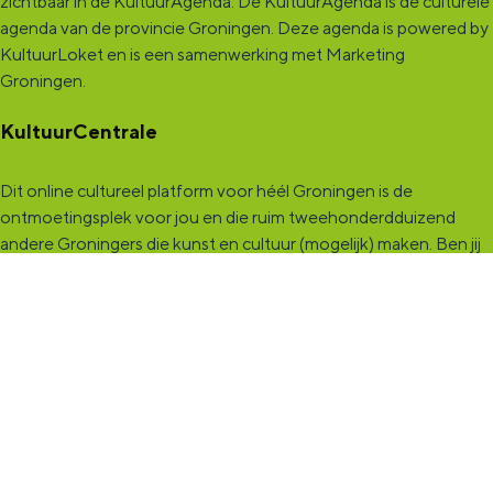
zichtbaar in de KultuurAgenda. De KultuurAgenda is dé culturele
agenda van de provincie Groningen. Deze agenda is powered by
KultuurLoket en is een samenwerking met Marketing
Groningen.
KultuurCentrale
Dit online cultureel platform voor héél Groningen is de
ontmoetingsplek voor jou en die ruim tweehonderdduizend
andere Groningers die kunst en cultuur (mogelijk) maken. Ben jij
een van hen? Maak een (gratis) profiel aan en presenteer hier je
vereniging, organisatie, band en/of jezelf. Maak contact met
andere makers en vind de match die past bij jouw interesse, vraag
of aanbod. De
KultuurCentrale
, waar heel cultureel Groningen
elkaar vindt!
KultuurLoket
Het
KultuurLoket
is de verbindende schakel tussen amateurs,