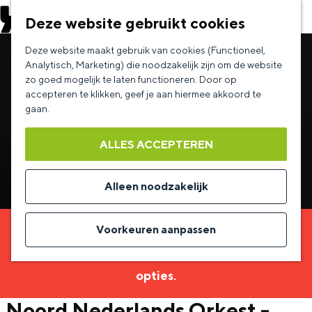
EVENEMENT AANMELDEN
Deze website gebruikt cookies
G
Deze website maakt gebruik van cookies (Functioneel,
a
Analytisch, Marketing) die noodzakelijk zijn om de website
zo goed mogelijk te laten functioneren. Door op
n
accepteren te klikken, geef je aan hiermee akkoord te
a
gaan.
a
ALLES ACCEPTEREN
r
d
Alleen noodzakelijk
e
h
Voorkeuren aanpassen
Sorry, deze activiteit is niet meer beschikbaar.
o
Bekijk het
actuele aanbod
voor de beschikbare
m
opties.
e
Noord Nederlands Orkest -
p