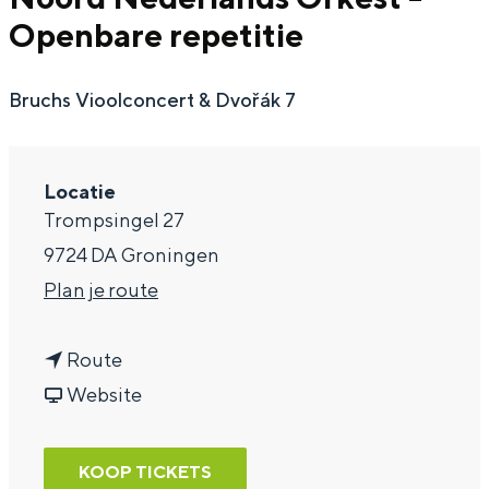
Openbare repetitie
a
g
Bruchs Vioolconcert & Dvořák 7
e
Locatie
Trompsingel 27
9724 DA Groningen
n
Plan je route
a
n
a
Route
a
v
r
Website
a
a
N
r
n
o
KOOP TICKETS