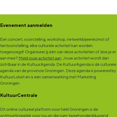
l
e
a
l
e
l
Evenement aanmelden
Een concert, voorstelling, workshop, netwerkbijeenkomst of
tentoonstelling, elke culturele activiteit kan worden
toegevoegd! Organiseer jij één van deze activiteiten of doe je er
aan mee?
Meld jouw activiteit aan
. Jouw activiteit wordt dan
zichtbaar in de KultuurAgenda. De KultuurAgenda is dé culturele
agenda van de provincie Groningen. Deze agenda is powered by
KultuurLoket en is een samenwerking met Marketing
Groningen.
KultuurCentrale
Dit online cultureel platform voor héél Groningen is de
ontmoetingsplek voor jou en die ruim tweehonderdduizend