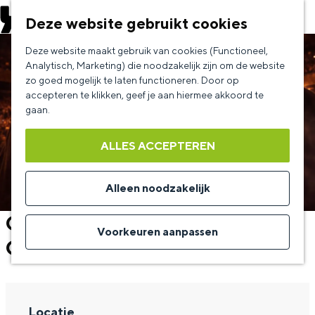
EVENEMENT AANMELDEN
Deze website gebruikt cookies
G
Deze website maakt gebruik van cookies (Functioneel,
a
Analytisch, Marketing) die noodzakelijk zijn om de website
zo goed mogelijk te laten functioneren. Door op
n
accepteren te klikken, geef je aan hiermee akkoord te
a
gaan.
a
ALLES ACCEPTEREN
r
d
Alleen noodzakelijk
e
Charly Luske - The Story of
h
Voorkeuren aanpassen
George Michael
o
m
e
Locatie
p