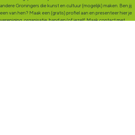
andere Groningers die kunst en cultuur (mogelijk) maken. Ben jij
een van hen? Maak een (gratis) profiel aan en presenteer hier je
vereniging, organisatie, band en/of jezelf. Maak contact met
andere makers en vind de match die past bij jouw interesse, vraag
of aanbod. De
KultuurCentrale
, waar heel cultureel Groningen
elkaar vindt!
KultuurLoket
Het
KultuurLoket
is de verbindende schakel tussen amateurs,
professionals en instellingen die het maken, beleven en delen
van kunst en cultuur stimuleren. Voor iedereen die muziek,
theater, dans, literatuur of beeldende kunst (mogelijk) maakt in
de provincie Groningen staan we klaar met advies en
ondersteuning.
© 2026
Disclaimer
-
Plaatsingsvoorwaarden
-
Privacy
-