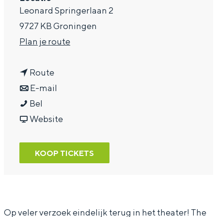
Leonard Springerlaan 2
a
9727 KB Groningen
g
n
Plan je route
e
a
n
a
Route
a
n
r
E-mail
C
a
a
C
Bel
h
r
a
v
h
Website
a
C
r
a
a
r
h
C
n
r
KOOP TICKETS
l
a
h
C
l
y
r
a
h
y
L
l
r
a
L
u
y
l
r
u
Op veler verzoek eindelijk terug in het theater! The