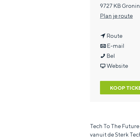
9727 KB Groni
a
n
Plan je route
g
a
e
n
a
Route
a
n
r
E-mail
T
a
a
T
Bel
e
r
a
v
e
Website
c
T
r
a
c
h
e
T
n
h
KOOP TICK
T
c
e
T
T
o
h
c
e
o
T
T
h
c
T
h
o
T
h
h
Tech To The Future
vanuit de Sterk Tec
e
T
o
T
e