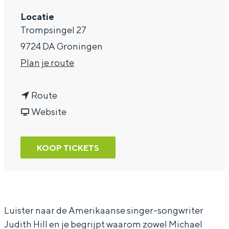
a
Locatie
Trompsingel 27
g
9724 DA Groningen
e
n
Plan je route
a
n
a
Route
a
v
r
Website
a
a
J
r
n
u
KOOP TICKETS
J
J
d
u
u
i
d
d
t
i
i
h
Luister naar de Amerikaanse singer-songwriter
Judith Hill en je begrijpt waarom zowel Michael
t
t
H