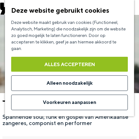
EVENEMENT AANMELDEN
Deze website gebruikt cookies
G
Deze website maakt gebruik van cookies (Functioneel,
a
Analytisch, Marketing) die noodzakelijk zijn om de website
zo goed mogelijk te laten functioneren. Door op
n
accepteren te klikken, geef je aan hiermee akkoord te
a
gaan.
a
ALLES ACCEPTEREN
r
d
Alleen noodzakelijk
e
Judith Hill
h
Voorkeuren aanpassen
o
Spannende soul, funk en gospel van Amerikaanse
m
zangeres, componist en performer
e
p