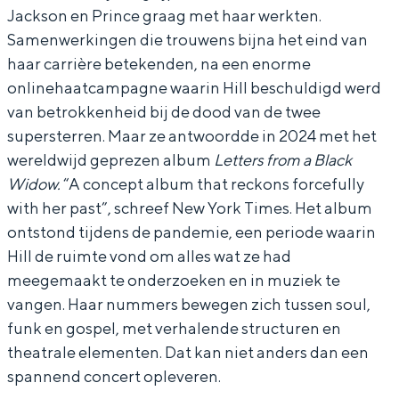
Jackson en Prince graag met haar werkten.
h
h
i
Samenwerkingen die trouwens bijna het eind van
H
H
l
haar carrière betekenden, na een enorme
i
i
l
onlinehaatcampagne waarin Hill beschuldigd werd
l
l
van betrokkenheid bij de dood van de twee
supersterren. Maar ze antwoordde in 2024 met het
l
l
wereldwijd geprezen album
Letters from a Black
Widow.
“A concept album that reckons forcefully
with her past”, schreef New York Times. Het album
ontstond tijdens de pandemie, een periode waarin
Hill de ruimte vond om alles wat ze had
meegemaakt te onderzoeken en in muziek te
vangen. Haar nummers bewegen zich tussen soul,
funk en gospel, met verhalende structuren en
theatrale elementen. Dat kan niet anders dan een
spannend concert opleveren.