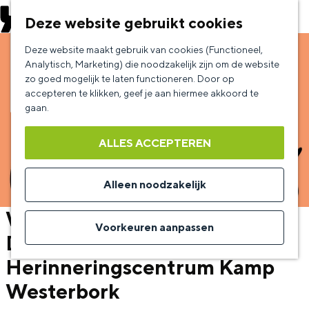
EVENEMENT AANMELDEN
Deze website gebruikt cookies
G
Deze website maakt gebruik van cookies (Functioneel,
a
Analytisch, Marketing) die noodzakelijk zijn om de website
zo goed mogelijk te laten functioneren. Door op
n
accepteren te klikken, geef je aan hiermee akkoord te
a
gaan.
a
ALLES ACCEPTEREN
r
d
Alleen noodzakelijk
e
What Knots Knot Knots —
h
Voorkeuren aanpassen
Drenthe -
o
Herinneringscentrum Kamp
m
e
Westerbork
p