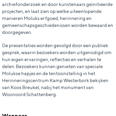
archiefonderzoek en door kunstenaars geïnitieerde
D
s
t
o
D
projecten, en laat zien op welke uiteenlopende
r
—
s
t
r
manieren Moluks erfgoed, herinnering en
e
D
—
s
e
gemeenschapsgeschiedenissen worden bewaard en
n
r
D
—
n
doorgegeven.
t
e
r
D
t
De presentaties worden gevolgd door een publiek
h
n
e
r
h
gesprek, waarin bezoekers worden uitgenodigd om
e
t
n
e
e
hun eigen ervaringen, reflecties en verhalen te
-
h
t
n
-
delen. Bezoekers kunnen genieten van speciale
H
e
h
t
H
Molukse hapjes en de tentoonstelling in het
Herinneringscentrum Kamp Westerbork bekijken
e
-
e
h
e
van Koos Breukel, nabij het monument van
r
H
-
e
r
Woonoord Schattenberg.
i
e
H
-
i
n
r
e
H
n
n
i
r
e
n
Wanneer