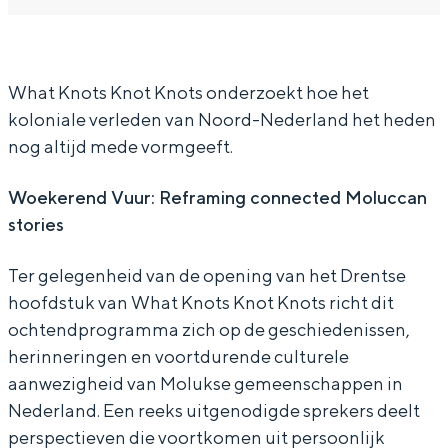
n
t
a
h
n
o
K
t
a
o
t
n
K
t
t
What Knots Knot Knots onderzoekt hoe het
koloniale verleden van Noord-Nederland het heden
s
o
n
K
s
nog altijd mede vormgeeft.
K
t
o
n
K
n
s
t
o
n
Woekerend Vuur: Reframing connected Moluccan
o
K
s
t
o
stories
t
n
K
s
t
Ter gelegenheid van de opening van het Drentse
K
o
n
K
K
hoofdstuk van What Knots Knot Knots richt dit
n
t
o
n
n
ochtendprogramma zich op de geschiedenissen,
o
K
t
o
o
herinneringen en voortdurende culturele
t
n
K
t
t
aanwezigheid van Molukse gemeenschappen in
Nederland. Een reeks uitgenodigde sprekers deelt
s
o
n
K
s
perspectieven die voortkomen uit persoonlijk
—
t
o
n
—