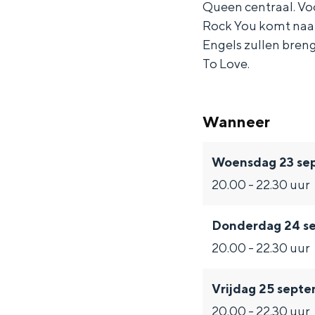
Queen centraal. Voo
k
o
R
l
k
Rock You komt naar
Y
c
o
R
Y
Engels zullen bre
o
k
c
o
o
To Love.
u
Y
k
c
u
o
Y
k
Wanneer
u
o
Y
u
o
Woensdag 23 se
u
20.00 - 22.30 uur
Donderdag 24 s
20.00 - 22.30 uur
Vrijdag 25 sept
20.00 - 22.30 uur