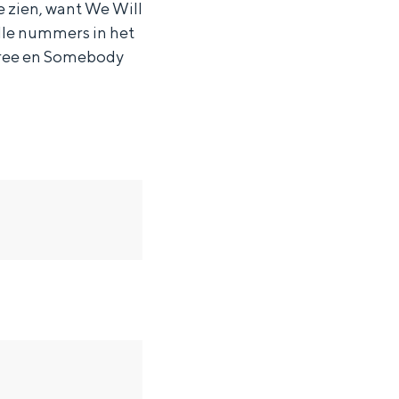
e zien, want We Will
lle nummers in het
Free en Somebody