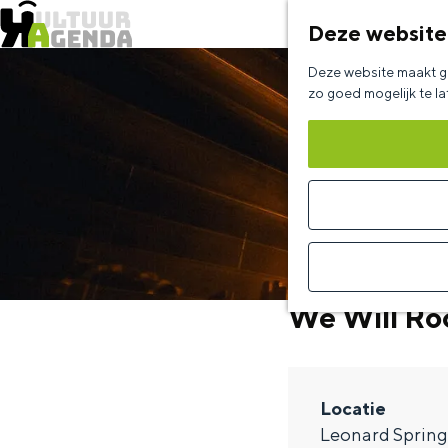
Deze website
G
Deze website maakt ge
a
zo goed mogelijk te l
n
a
a
r
d
e
We Will Ro
h
o
m
Locatie
e
Leonard Spring
p