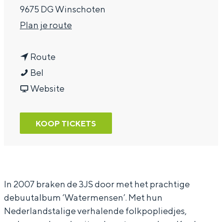
9675 DG Winschoten
a
n
Plan je route
g
a
e
n
a
Route
3
a
r
Bel
J
a
v
3
Website
S
r
a
J
3
n
S
KOOP TICKETS
J
3
S
J
S
In 2007 braken de 3JS door met het prachtige
debuutalbum ‘Watermensen’. Met hun
Nederlandstalige verhalende folkpopliedjes,