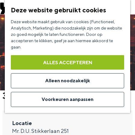
EVENEMENT AANMELDEN
Deze website gebruikt cookies
G
Deze website maakt gebruik van cookies (Functioneel,
a
Analytisch, Marketing) die noodzakelijk zijn om de website
zo goed mogelijk te laten functioneren. Door op
n
accepteren te klikken, geef je aan hiermee akkoord te
a
gaan.
a
ALLES ACCEPTEREN
r
d
Alleen noodzakelijk
e
3JS
h
Voorkeuren aanpassen
o
m
Locatie
e
Mr. D.U. Stikkerlaan 251
p