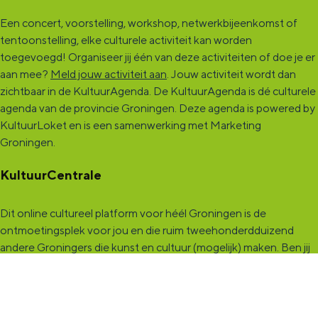
Een concert, voorstelling, workshop, netwerkbijeenkomst of
tentoonstelling, elke culturele activiteit kan worden
toegevoegd! Organiseer jij één van deze activiteiten of doe je er
aan mee?
Meld jouw activiteit aan
. Jouw activiteit wordt dan
zichtbaar in de KultuurAgenda. De KultuurAgenda is dé culturele
agenda van de provincie Groningen. Deze agenda is powered by
KultuurLoket en is een samenwerking met Marketing
Groningen.
KultuurCentrale
Dit online cultureel platform voor héél Groningen is de
ontmoetingsplek voor jou en die ruim tweehonderdduizend
andere Groningers die kunst en cultuur (mogelijk) maken. Ben jij
een van hen? Maak een (gratis) profiel aan en presenteer hier je
vereniging, organisatie, band en/of jezelf. Maak contact met
andere makers en vind de match die past bij jouw interesse, vraag
of aanbod. De
KultuurCentrale
, waar heel cultureel Groningen