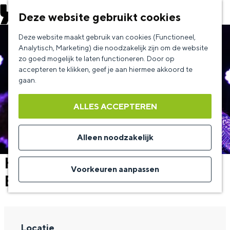
EVENEMENT AANMELDEN
Deze website gebruikt cookies
G
Deze website maakt gebruik van cookies (Functioneel,
a
Analytisch, Marketing) die noodzakelijk zijn om de website
zo goed mogelijk te laten functioneren. Door op
n
accepteren te klikken, geef je aan hiermee akkoord te
a
gaan.
a
ALLES ACCEPTEREN
r
d
Alleen noodzakelijk
e
Hannah Aldridge (USA) &
h
Voorkeuren aanpassen
Band
o
m
e
Locatie
p