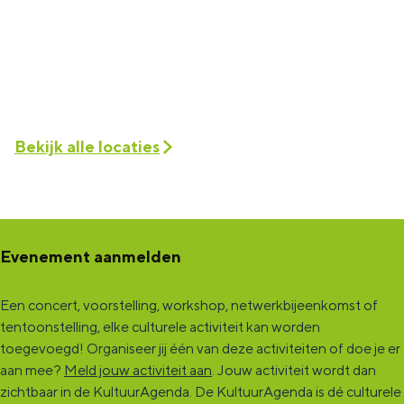
Bekijk alle locaties
Evenement aanmelden
Een concert, voorstelling, workshop, netwerkbijeenkomst of
tentoonstelling, elke culturele activiteit kan worden
toegevoegd! Organiseer jij één van deze activiteiten of doe je er
aan mee?
Meld jouw activiteit aan
. Jouw activiteit wordt dan
zichtbaar in de KultuurAgenda. De KultuurAgenda is dé culturele