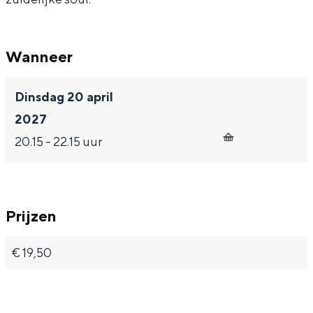
n
B
&
)
n
d
a
B
&
d
Wanneer
n
a
B
d
n
a
Dinsdag 20 april
d
n
2027
d
20.15 - 22.15 uur
Prijzen
€ 19,50