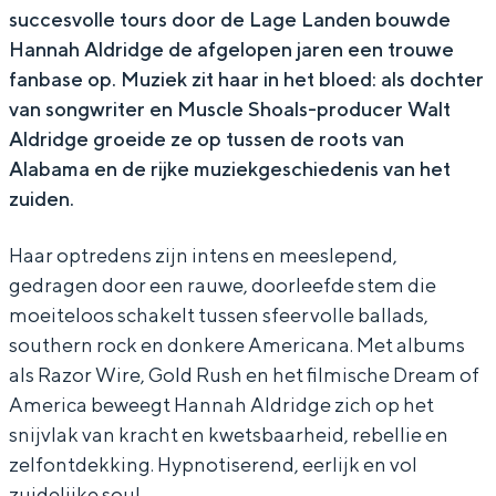
succesvolle tours door de Lage Landen bouwde
d
A
h
a
d
Hannah Aldridge de afgelopen jaren een trouwe
r
l
A
h
r
fanbase op. Muziek zit haar in het bloed: als dochter
i
d
l
A
i
van songwriter en Muscle Shoals-producer Walt
d
r
d
l
d
Aldridge groeide ze op tussen de roots van
g
i
r
d
g
Alabama en de rijke muziekgeschiedenis van het
zuiden.
e
d
i
r
e
(
g
d
i
(
Haar optredens zijn intens en meeslepend,
U
e
g
d
U
gedragen door een rauwe, doorleefde stem die
S
(
e
g
S
moeiteloos schakelt tussen sfeervolle ballads,
A
U
(
e
A
southern rock en donkere Americana. Met albums
als Razor Wire, Gold Rush en het filmische Dream of
)
S
U
(
)
America beweegt Hannah Aldridge zich op het
&
A
S
U
&
snijvlak van kracht en kwetsbaarheid, rebellie en
B
)
A
S
B
zelfontdekking. Hypnotiserend, eerlijk en vol
a
&
)
A
a
zuidelijke soul.