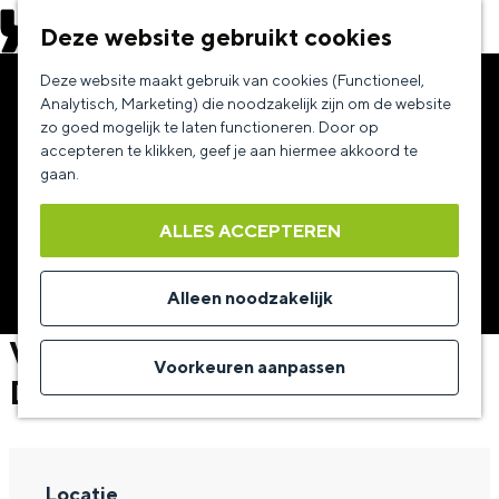
EVENEMENT AANMELDEN
Deze website gebruikt cookies
G
Deze website maakt gebruik van cookies (Functioneel,
a
Analytisch, Marketing) die noodzakelijk zijn om de website
zo goed mogelijk te laten functioneren. Door op
n
accepteren te klikken, geef je aan hiermee akkoord te
a
gaan.
a
ALLES ACCEPTEREN
r
d
Alleen noodzakelijk
e
Van der Laan & Woe –
h
Voorkeuren aanpassen
Dinsdagmiddag
o
m
e
Locatie
p