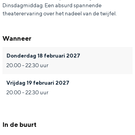
Dinsdagmiddag. Een absurd spannende
a
L
r
e
a
theaterervaring over het nadeel van de twijfel.
n
a
L
r
n
&
a
a
L
&
W
n
a
a
W
Wanneer
o
&
n
a
o
e
W
&
n
e
Donderdag 18 februari 2027
–
o
W
&
–
20.00 - 22.30 uur
D
e
o
W
D
Vrijdag 19 februari 2027
i
–
e
o
i
20.00 - 22.30 uur
n
D
–
e
n
s
i
D
–
s
d
n
i
D
d
a
s
n
i
a
In de buurt
g
d
s
n
g