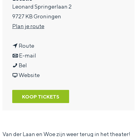
Leonard Springerlaan 2
a
9727 KB Groningen
g
n
Plan je route
e
a
n
a
Route
a
n
r
E-mail
V
a
a
V
Bel
a
r
a
v
a
Website
n
V
r
a
n
d
a
V
n
d
KOOP TICKETS
e
n
a
V
e
r
d
n
a
r
L
e
d
n
L
a
r
e
d
a
Van der Laan en Woe zijn weer terug in het theater!