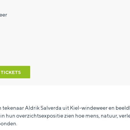
eer
 TICKETS
en tekenaar Aldrik Salverda uit Kiel-windeweer en beel
 in hun overzichtsexpositie zien hoe mens, natuur, ve
rbonden.