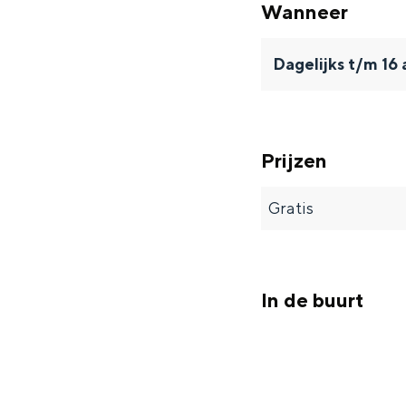
Wanneer
s
s
l
K
K
e
Dagelijks t/m 16
l
l
i
e
e
n
i
i
Prijzen
n
n
Gratis
In de buurt