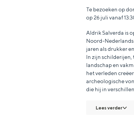
S
S
l
Te bezoeken op don
a
a
v
op 26 juli vanaf 13:3
l
l
e
Aldrik Salverda is
v
v
r
Noord-Nederlandse 
e
e
d
jaren als drukker e
r
r
a
In zijn schilderije
d
d
e
landschap en vakma
a
a
n
het verleden creëe
archeologische vond
e
e
L
die hij in verschille
n
n
u
L
L
c
Lees verder
u
u
a
c
c
s
a
a
K