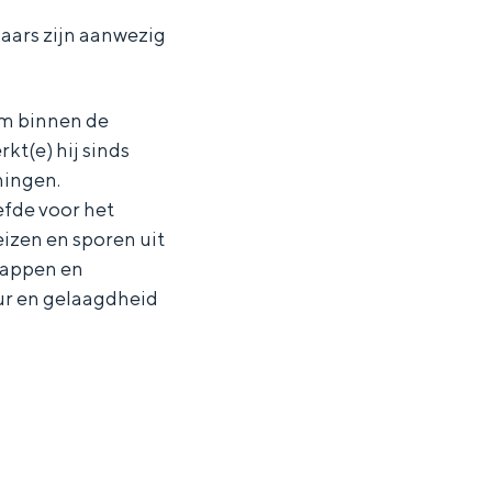
aars zijn aanwezig
am binnen de
t(e) hij sinds
ningen.
efde voor het
izen en sporen uit
happen en
uur en gelaagdheid