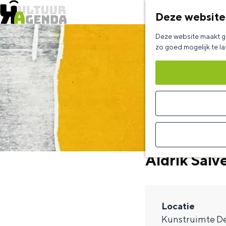
Deze website
G
Deze website maakt ge
a
zo goed mogelijk te l
n
a
a
r
d
e
Aldrik Salv
h
o
m
Locatie
e
Kunstruimte De
p