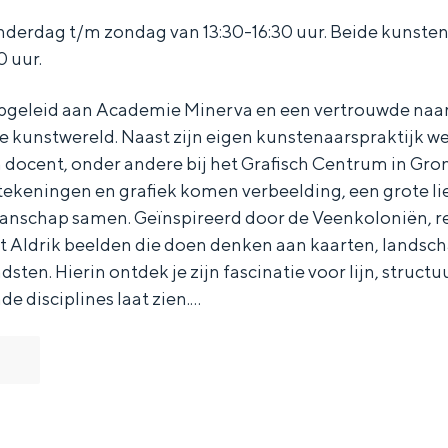
derdag t/m zondag van 13:30-16:30 uur. Beide kunsten
0 uur.
 opgeleid aan Academie Minerva en een vertrouwde na
kunstwereld. Naast zijn eigen kunstenaarspraktijk werk
n docent, onder andere bij het Grafisch Centrum in Gro
n, tekeningen en grafiek komen verbeelding, een grote li
nschap samen. Geïnspireerd door de Veenkoloniën, re
rt Aldrik beelden die doen denken aan kaarten, landsc
sten. Hierin ontdek je zijn fascinatie voor lijn, struct
nde disciplines laat zien.…