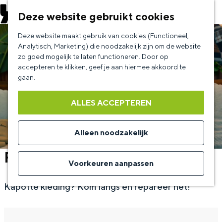
EVENEMENT AANMELDEN
Deze website gebruikt cookies
G
Deze website maakt gebruik van cookies (Functioneel,
a
Analytisch, Marketing) die noodzakelijk zijn om de website
zo goed mogelijk te laten functioneren. Door op
n
accepteren te klikken, geef je aan hiermee akkoord te
a
gaan.
a
ALLES ACCEPTEREN
r
d
Alleen noodzakelijk
e
Fashion Repair
h
Voorkeuren aanpassen
o
Kapotte kleding? Kom langs en repareer het!
m
e
p