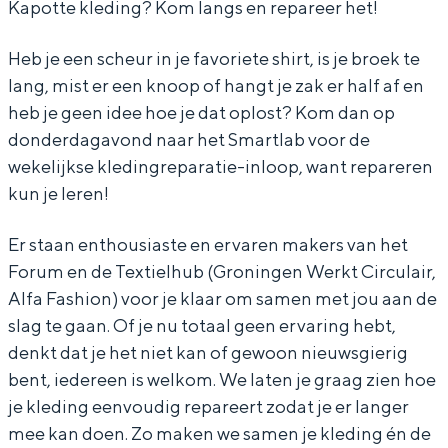
R
o
i
h
R
Kapotte kleding? Kom langs en repareer het!
e
n
o
i
e
Heb je een scheur in je favoriete shirt, is je broek te
p
R
n
o
p
lang, mist er een knoop of hangt je zak er half af en
a
e
R
n
a
heb je geen idee hoe je dat oplost? Kom dan op
i
p
e
R
i
donderdagavond naar het Smartlab voor de
r
a
p
e
r
wekelijkse kledingreparatie-inloop, want repareren
kun je leren!
i
a
p
r
i
a
Er staan enthousiaste en ervaren makers van het
r
i
Forum en de Textielhub (Groningen Werkt Circulair,
r
Alfa Fashion) voor je klaar om samen met jou aan de
slag te gaan. Of je nu totaal geen ervaring hebt,
denkt dat je het niet kan of gewoon nieuwsgierig
bent, iedereen is welkom. We laten je graag zien hoe
je kleding eenvoudig repareert zodat je er langer
mee kan doen. Zo maken we samen je kleding én de