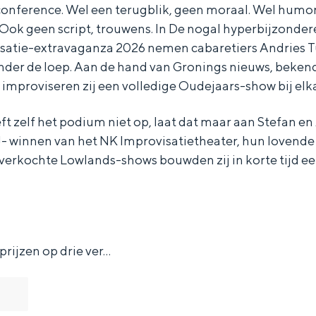
conference. Wel een terugblik, geen moraal. Wel humor
 Ook geen script, trouwens. In De nogal hyperbijzonde
atie-extravaganza 2026 nemen cabaretiers Andries T
onder de loep. Aan de hand van Gronings nieuws, beken
l improviseren zij een volledige Oudejaars-show bij elka
ft zelf het podium niet op, laat dat maar aan Stefan en
rij!- winnen van het NK Improvisatietheater, hun lov
tverkochte Lowlands-shows bouwden zij in korte tijd ee
rijzen op drie ver…