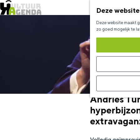
Deze website
G
Deze website maakt ge
a
zo goed mogelijk te l
n
a
a
r
d
e
Andries Tun
h
hyperbijzo
o
extravagan
m
e
p
Volledig geïmprov