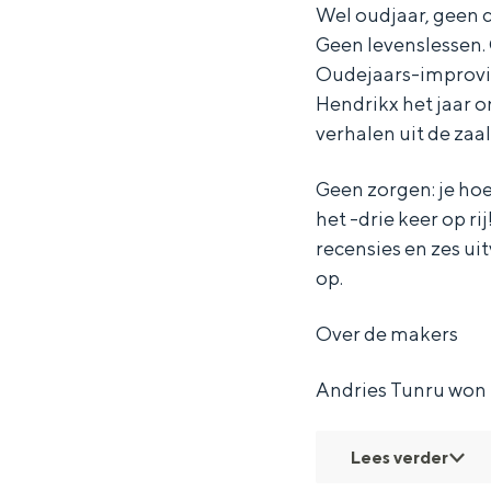
r
r
e
Wel oudjaar, geen 
Geen levenslessen.
i
i
s
Oudejaars-improvis
e
e
T
Hendrikx het jaar 
s
s
u
verhalen uit de zaa
T
T
n
u
u
r
Geen zorgen: je hoe
het -drie keer op 
n
n
u
recensies en zes ui
r
r
&
op.
u
u
S
&
&
t
Over de makers
S
S
e
Andries Tunru won p
t
t
f
e
e
a
Lees verder
f
f
n