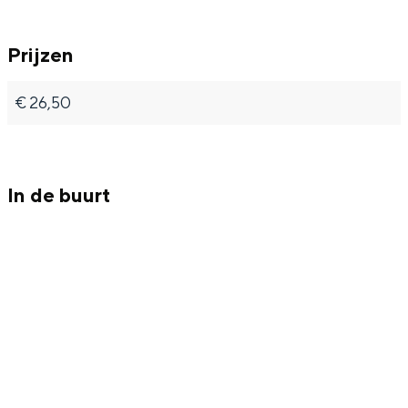
n
l
Prijzen
t
e
l
y
€ 26,50
e
s
y
s
In de buurt