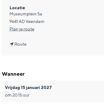
a
Locatie
Museumplein 5a
g
9641 AD Veendam
e
n
Plan je route
a
n
a
Route
a
r
a
T
r
h
Wanneer
T
e
h
B
Vrijdag 15 januari 2027
e
e
om 20.15 uur
B
n
e
t