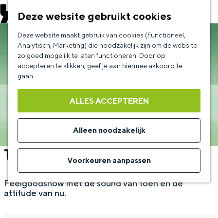
EVENEMENT AANMELDEN
Deze website gebruikt cookies
G
Deze website maakt gebruik van cookies (Functioneel,
a
Analytisch, Marketing) die noodzakelijk zijn om de website
zo goed mogelijk te laten functioneren. Door op
n
accepteren te klikken, geef je aan hiermee akkoord te
a
gaan.
a
ALLES ACCEPTEREN
r
d
Alleen noodzakelijk
e
The Bentleys
h
Voorkeuren aanpassen
o
Feelgoodshow met de sound van toen en de
m
attitude van nu.
e
p