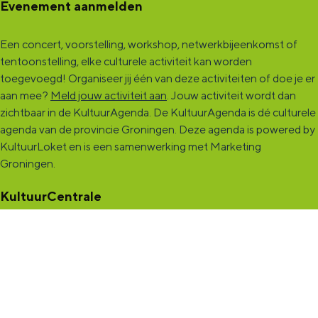
Evenement aanmelden
Een concert, voorstelling, workshop, netwerkbijeenkomst of
tentoonstelling, elke culturele activiteit kan worden
toegevoegd! Organiseer jij één van deze activiteiten of doe je er
aan mee?
Meld jouw activiteit aan
. Jouw activiteit wordt dan
zichtbaar in de KultuurAgenda. De KultuurAgenda is dé culturele
agenda van de provincie Groningen. Deze agenda is powered by
KultuurLoket en is een samenwerking met Marketing
Groningen.
KultuurCentrale
Dit online cultureel platform voor héél Groningen is de
ontmoetingsplek voor jou en die ruim tweehonderdduizend
andere Groningers die kunst en cultuur (mogelijk) maken. Ben jij
een van hen? Maak een (gratis) profiel aan en presenteer hier je
vereniging, organisatie, band en/of jezelf. Maak contact met