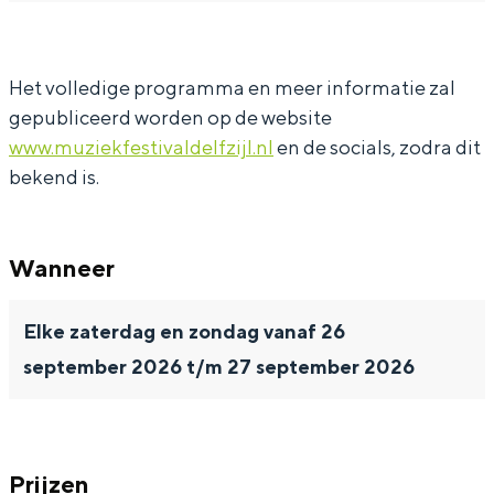
z
u
u
e
i
z
z
k
e
i
i
f
Het volledige programma en meer informatie zal
gepubliceerd worden op de website
k
e
e
e
www.muziekfestivaldelfzijl.nl
en de socials, zodra dit
f
k
k
s
bekend is.
e
f
f
t
s
e
e
i
t
s
s
v
Wanneer
i
t
t
a
Elke zaterdag en zondag vanaf 26
v
i
i
l
september 2026 t/m 27 september 2026
a
v
v
D
l
a
a
e
D
l
l
l
e
D
D
f
Prijzen