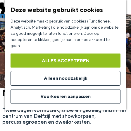
EVENEMENT AANMELDEN
Deze website gebruikt cookies
G
Deze website maakt gebruik van cookies (Functioneel,
a
Analytisch, Marketing) die noodzakelijk zijn om de website
zo goed mogelijk te laten functioneren. Door op
n
accepteren te klikken, geef je aan hiermee akkoord te
a
gaan.
a
ALLES ACCEPTEREN
r
d
Alleen noodzakelijk
e
Muziekfestival Delfzijl
h
Voorkeuren aanpassen
o
Twee dagen vol muziek, show en gezelligheid in het
m
centrum van Delfzijl met showkorpsen,
e
percussiegroepen en dweilorkesten.
p