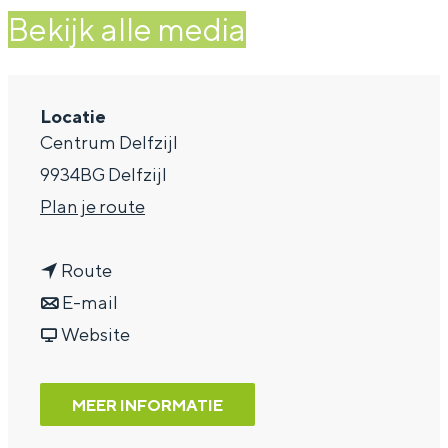
Bekijk alle media
a
g
e
Locatie
Centrum Delfzijl
9934BG Delfzijl
n
Plan je route
a
n
a
Route
a
n
r
E-mail
a
a
v
M
Website
r
a
a
u
M
r
n
z
MEER INFORMATIE
u
M
M
i